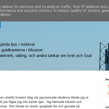
deliver its services and to analyze traffic. Your IP address and
formance and security metrics to ensure quality of service, ge
 abuse.
n
sprida ljus i mörkret
guldkanterna i tillvaron
antverk, odling, och andra tankar om livet och Gud
Pr
ren utanför knuten! Idag när jag borstade tänderna tittade jag ut
tt par fåglar jag inte kände igen. Jag hämtade kikaren och
nas. Han tittade en stund, googlade lite och gissade på
Le