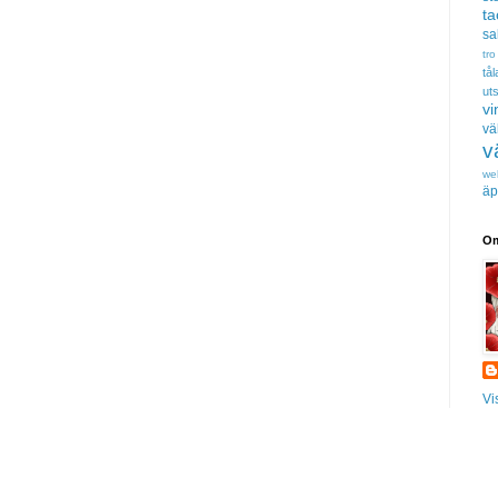
t
sa
tro
tå
uts
vi
vä
v
we
äp
Om
Vi