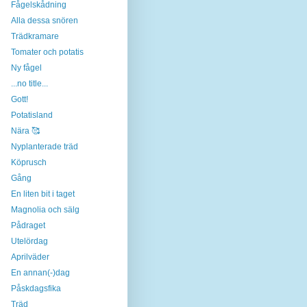
Fågelskådning
Alla dessa snören
Trädkramare
Tomater och potatis
Ny fågel
...no title...
Gott!
Potatisland
Nära 🥰
Nyplanterade träd
Köprusch
Gång
En liten bit i taget
Magnolia och sälg
Pådraget
Utelördag
Aprilväder
En annan(-)dag
Påskdagsfika
Träd