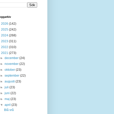
oggarkiv
►
2026
(142)
►
2025
(242)
►
2024
(268)
►
2023
(311)
►
2022
(310)
▼
2021
(273)
►
december
(24)
►
november
(22)
►
oktober
(23)
►
september
(22)
►
augusti
(23)
►
juli
(23)
►
juni
(22)
►
maj
(23)
▼
april
(23)
Blå vrå