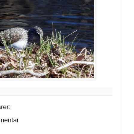
rer:
mentar