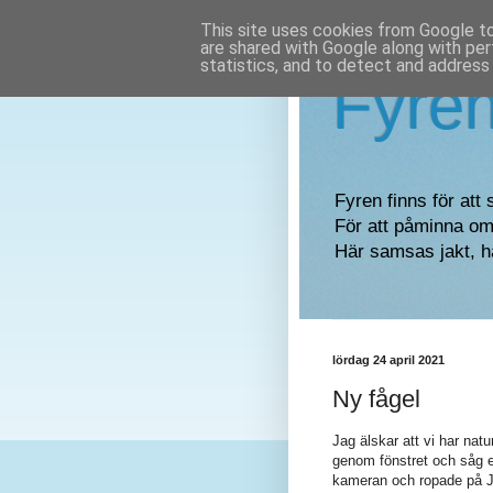
This site uses cookies from Google to 
are shared with Google along with per
statistics, and to detect and address
Fyre
Fyren finns för att 
För att påminna om 
Här samsas jakt, h
lördag 24 april 2021
Ny fågel
Jag älskar att vi har natu
genom fönstret och såg e
kameran och ropade på Jo