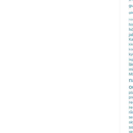
gu
gä
hb
hi
hö
ja
Ka
kl
ko
ky
la
lä
m
Mö
n
o
pl
pr
re
r
rå
se
sk
s
sto