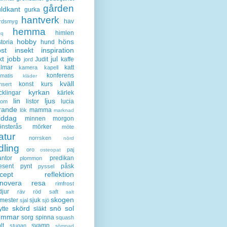
gården
ldkant
gurka
hantverk
hav
rdsmyg
hemma
himlen
tq
hobby
höns
storia
hund
st
insekt
inspiration
kt
jobb
jul
Judit
kaffe
jord
lmar
katt
kamera
kapell
konferens
ematis
kläder
kväll
konst
kurs
nsert
kyrkan
cklingar
kärlek
lin
ljus
listor
lucia
gom
rande
mamma
lök
marknad
iddag
minnen
morgon
nsterås
mörker
möte
atur
norrsken
nörd
dling
oro
paj
osteopat
antor
predikan
plommon
esent
pynt
påsk
pyssel
cept
reflektion
enovera
resa
rimfrost
djur
räv
röd
saft
salt
skogen
mester
sjuk
sjal
sjö
skörd
snö
sol
ytte
släkt
ommar
sorg
spinna
squash
lt
svamp
stugan
sömnad