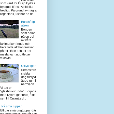
som värd för Örsjö kyrkas
byagudstjänst. Alltid lika
trevligt! På grund av några
regnstänk just när de de...
Busshållpl
atsen
Bonden
som odlar
på en del
av våra
jaktmarker ringde och
berättade att han tröskat
på ett ställe och att det
mesta varit uppätet av
vildsvin...
Utflykt igen
Semestern
s sista
dagsutflykt
ägde rum i
närmiljön.
Vi tog en
"glasbruksrunda". Började
med Nybro glasbruk, åkte
sen till Orranäs d...
Två små tuppar
Ett par små ungtuppar där