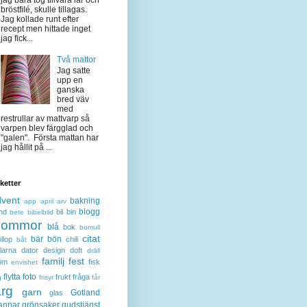
jag bara tog tillvara lår och
bröstfilé, skulle tillagas.
Jag kollade runt efter
recept men hittade inget
jag fick...
Två mattor
Jag satte
upp en
ganska
bred väv
med
restrullar av mattvarp så
varpen blev färgglad och
"galen". Första mattan har
jag hållit på ...
iketter
dvent
bakning
app
april
arv
blogg
nd
bil
bin
bete
bibelbild
lommor
blå
bok
bomull
citat
bär
bön
llop
chili
båt
larna
dator
design
doft
dräll
familj
fest
öm
fisk
envishet
flytta
foto
frukt
fråga
g
frisyr
får
ärg
garn
Gotland
glas
annar
grönsaker
gudstjänst