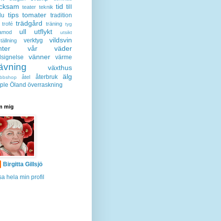
acksam
tid
till
teater
teknik
tips
tomater
lu
tradition
trädgård
trofé
träning
tyg
ull
utflykt
lamod
utsikt
vildsvin
verktyg
tällning
nter
vår
väder
vänner
lsignelse
värme
ävning
växthus
älg
återbruk
åtel
bbshop
ple
Öland
överraskning
 mig
Birgitta Gillsjö
sa hela min profil