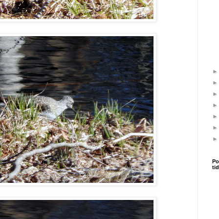
Po
ti