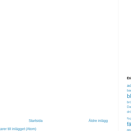
Et
a
ba
b
brö
Da
dr
fly
Startsida
Äldre inlägg
f
er till inlägget (Atom)
gr