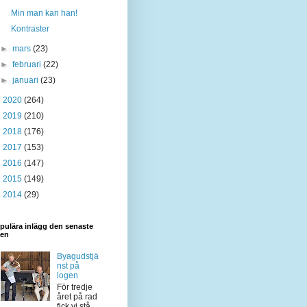
Min man kan han!
Kontraster
►
mars
(23)
►
februari
(22)
►
januari
(23)
►
2020
(264)
►
2019
(210)
►
2018
(176)
►
2017
(153)
►
2016
(147)
►
2015
(149)
►
2014
(29)
pulära inlägg den senaste
den
Byagudstjä
nst på
logen
För tredje
året på rad
fick vi stå