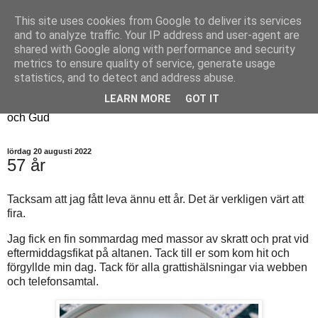
This site uses cookies from Google to deliver its services
Fyren
and to analyze traffic. Your IP address and user-agent are
shared with Google along with performance and security
metrics to ensure quality of service, generate usage
Fyren finns för att sprida ljus i mörkret
statistics, and to detect and address abuse.
För att påminna om guldkanterna i tillvaron
LEARN MORE
GOT IT
Här samsas jakt, hantverk, odling, och andra tankar om livet
och Gud
lördag 20 augusti 2022
57 år
Tacksam att jag fått leva ännu ett år. Det är verkligen värt att
fira.
Jag fick en fin sommardag med massor av skratt och prat vid
eftermiddagsfikat på altanen. Tack till er som kom hit och
förgyllde min dag. Tack för alla grattishälsningar via webben
och telefonsamtal.