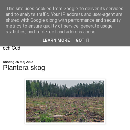
This site uses cookies from Google to deliver its services
Fyren
and to analyze traffic. Your IP address and user-agent are
shared with Google along with performance and security
metrics to ensure quality of service, generate usage
Fyren finns för att sprida ljus i mörkret
statistics, and to detect and address abuse.
För att påminna om guldkanterna i tillvaron
LEARN MORE
GOT IT
Här samsas jakt, hantverk, odling, och andra tankar om livet
och Gud
onsdag 25 maj 2022
Plantera skog