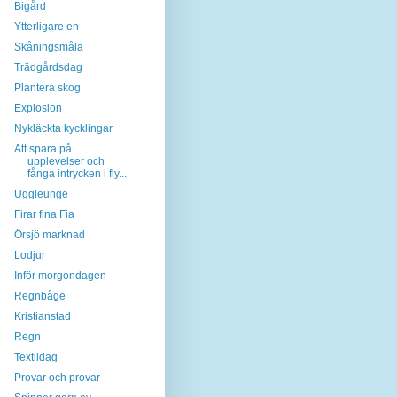
Bigård
Ytterligare en
Skåningsmåla
Trädgårdsdag
Plantera skog
Explosion
Nykläckta kycklingar
Att spara på
upplevelser och
fånga intrycken i fly...
Uggleunge
Firar fina Fia
Örsjö marknad
Lodjur
Inför morgondagen
Regnbåge
Kristianstad
Regn
Textildag
Provar och provar