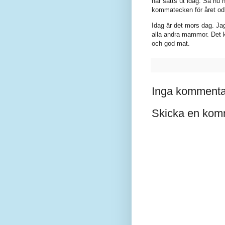
har satts ut idag. Så nu n
kommatecken för året od
Idag är det mors dag. Ja
alla andra mammor. Det k
och god mat.
Inga kommenta
Skicka en kom