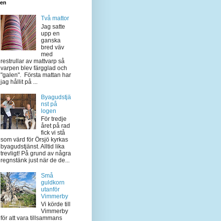
den
Två mattor
Jag satte
upp en
ganska
bred väv
med
restrullar av mattvarp så
varpen blev färgglad och
"galen". Första mattan har
jag hållit på ...
Byagudstjä
nst på
logen
För tredje
året på rad
fick vi stå
som värd för Örsjö kyrkas
byagudstjänst. Alltid lika
trevligt! På grund av några
regnstänk just när de de...
Små
guldkorn
utanför
Vimmerby
Vi körde till
Vimmerby
för att vara tillsammans