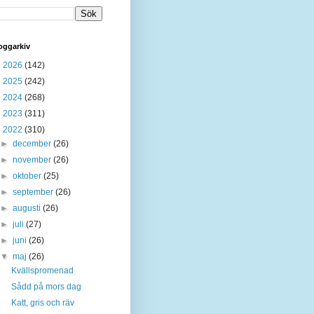
oggarkiv
►
2026
(142)
►
2025
(242)
►
2024
(268)
►
2023
(311)
▼
2022
(310)
►
december
(26)
►
november
(26)
►
oktober
(25)
►
september
(26)
►
augusti
(26)
►
juli
(27)
►
juni
(26)
▼
maj
(26)
Kvällspromenad
Sådd på mors dag
Katt, gris och räv