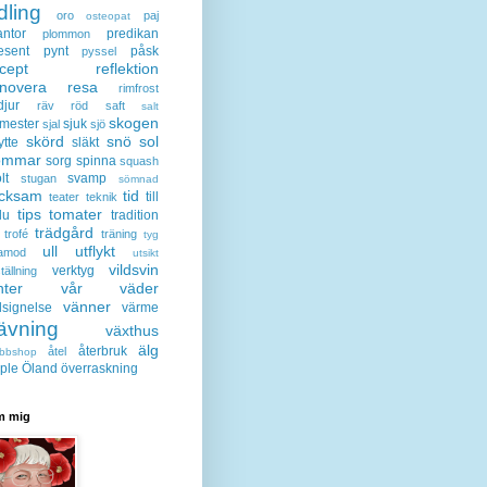
dling
oro
paj
osteopat
antor
predikan
plommon
esent
pynt
påsk
pyssel
cept
reflektion
enovera
resa
rimfrost
djur
räv
röd
saft
salt
skogen
mester
sjuk
sjal
sjö
skörd
snö
sol
ytte
släkt
ommar
sorg
spinna
squash
lt
svamp
stugan
sömnad
acksam
tid
till
teater
teknik
tips
tomater
lu
tradition
trädgård
trofé
träning
tyg
ull
utflykt
lamod
utsikt
vildsvin
verktyg
tällning
nter
vår
väder
vänner
lsignelse
värme
ävning
växthus
älg
återbruk
åtel
bbshop
ple
Öland
överraskning
 mig