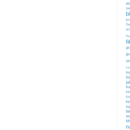
a
ba
b
brö
Da
dr
fly
f
gr
gu
gä
hb
hi
hö
ja
Ka
kl
ko
ky
la
lä
m
Mö
n