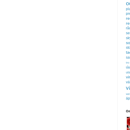
o
pl
pr
re
r
rå
se
sk
s
sto
t
sa
tro
tå
uts
vi
vä
v
we
äp
Om