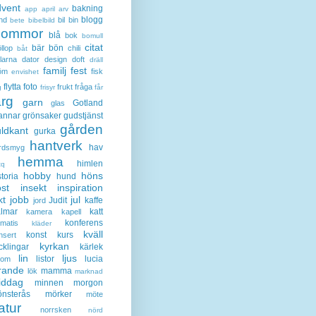
dvent
bakning
app
april
arv
blogg
nd
bil
bin
bete
bibelbild
lommor
blå
bok
bomull
citat
bär
bön
llop
chili
båt
larna
dator
design
doft
dräll
familj
fest
öm
fisk
envishet
flytta
foto
frukt
fråga
g
frisyr
får
ärg
garn
Gotland
glas
annar
grönsaker
gudstjänst
gården
ldkant
gurka
hantverk
hav
rdsmyg
hemma
himlen
tq
hobby
höns
storia
hund
st
insekt
inspiration
kt
jobb
jul
Judit
kaffe
jord
lmar
katt
kamera
kapell
konferens
ematis
kläder
kväll
konst
kurs
nsert
kyrkan
cklingar
kärlek
lin
ljus
listor
lucia
gom
rande
mamma
lök
marknad
iddag
minnen
morgon
nsterås
mörker
möte
atur
norrsken
nörd