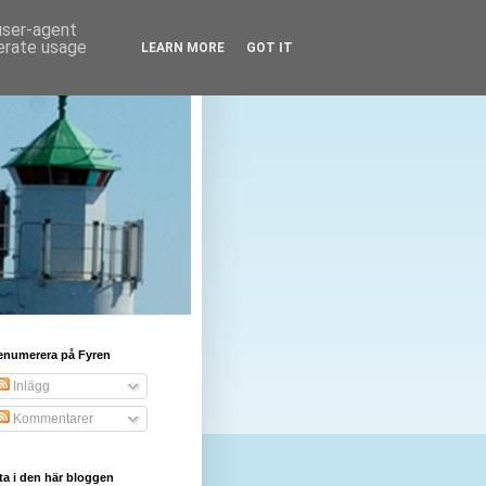
 user-agent
nerate usage
LEARN MORE
GOT IT
enumerera på Fyren
Inlägg
Kommentarer
ta i den här bloggen