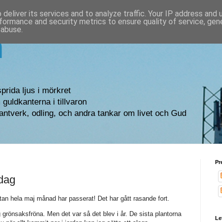
deliver its services and to analyze traffic. Your IP address and
formance and security metrics to ensure quality of service, ge
 abuse.
n
sprida ljus i mörkret
guldkanterna i tillvaron
antverk, odling, och andra tankar om livet och Gud
Pr
dag
stan hela maj månad har passerat! Det har gått rasande fort.
g grönsaksfröna. Men det var så det blev i år. De sista plantorna
Le