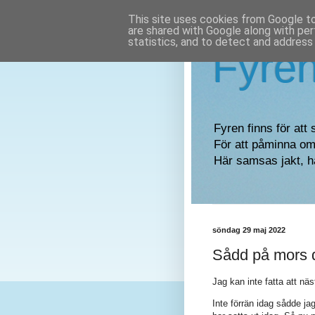
This site uses cookies from Google to 
are shared with Google along with per
statistics, and to detect and address
Fyre
Fyren finns för att 
För att påminna om 
Här samsas jakt, h
söndag 29 maj 2022
Sådd på mors 
Jag kan inte fatta att nä
Inte förrän idag sådde ja