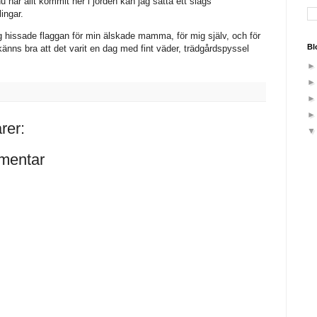
u när allt kommit ner i jorden kan jag sätta ett slags
lingar.
g hissade flaggan för min älskade mamma, för mig själv, och för
Bl
änns bra att det varit en dag med fint väder, trädgårdspyssel
rer:
mentar