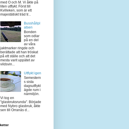
med O och M. Vi åkte på
liten utflykt. Först till
Kvilleken, som är ett
majestätiskt träd tr...
Busshållpl
atsen
Bonden
som odlar
på en del
av våra
jaktmarker ringde och
berättade att han tröskat
på ett ställe och att det
mesta varit uppätet av
vildsvin...
Utflykt igen
Semestern
s sista
dagsutflykt
ägde rum i
närmiljön.
Vi tog en
"glasbruksrunda". Började
med Nybro glasbruk, åkte
sen till Orranäs d...
iketter