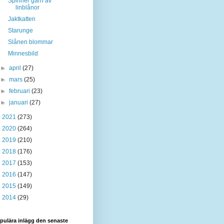
Spinner garn av
linblånor
Jaktkatten
Starunge
Slånen blommar
Minnesbild
►
april
(27)
►
mars
(25)
►
februari
(23)
►
januari
(27)
►
2021
(273)
►
2020
(264)
►
2019
(210)
►
2018
(176)
►
2017
(153)
►
2016
(147)
►
2015
(149)
►
2014
(29)
pulära inlägg den senaste