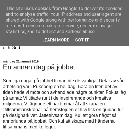
This site uses cookies from Google to deliver its services
Fyren
and to analyze traffic. Your IP address and user-agent are
shared with Google along with performance and security
metrics to ensure quality of service, generate usage
Fyren finns för att sprida ljus i mörkret
statistics, and to detect and address abuse.
För att påminna om guldkanterna i tillvaron
LEARN MORE
GOT IT
Här samsas jakt, hantverk, odling, och andra tankar om livet
och Gud
måndag 21 januari 2019
En annan dag på jobbet
Somliga dagar på jobbet liknar inte de vanliga. Delar av vårt
arbetslag var i Pukeberg en hel dag. Bara en liten del av
tiden hade vi möte och avhandlade några punkter. Fokus låg
på annat: Vi tittade runt i de inspirerande och kreativa
miljöerna. Vi ägnade ett par timmar åt att skapa en
"tillsammanskrona" på hemslöjden och vi fick en guidad tur
på designarkivet. Jättetrivsam dag. Kul att göra något så
annorlunda på jobbet. Och kul att skapa med händerna
tillsammans med kollegor.