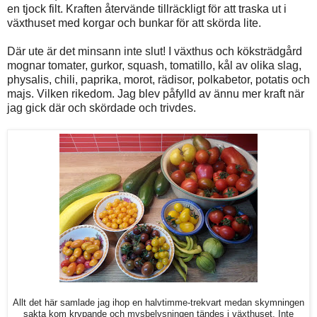
en tjock filt. Kraften återvände tillräckligt för att traska ut i
växthuset med korgar och bunkar för att skörda lite.
Där ute är det minsann inte slut! I växthus och köksträdgård
mognar tomater, gurkor, squash, tomatillo, kål av olika slag,
physalis, chili, paprika, morot, rädisor, polkabetor, potatis och
majs. Vilken rikedom. Jag blev påfylld av ännu mer kraft när
jag gick där och skördade och trivdes.
Allt det här samlade jag ihop en halvtimme-trekvart medan skymningen
sakta kom krypande och mysbelysningen tändes i växthuset. Inte