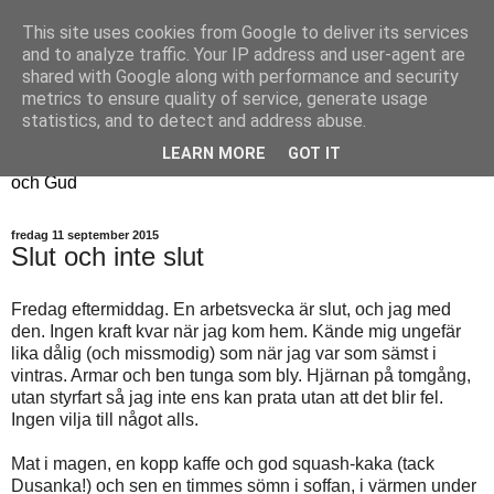
This site uses cookies from Google to deliver its services
Fyren
and to analyze traffic. Your IP address and user-agent are
shared with Google along with performance and security
metrics to ensure quality of service, generate usage
Fyren finns för att sprida ljus i mörkret
statistics, and to detect and address abuse.
För att påminna om guldkanterna i tillvaron
LEARN MORE
GOT IT
Här samsas jakt, hantverk, odling, och andra tankar om livet
och Gud
fredag 11 september 2015
Slut och inte slut
Fredag eftermiddag. En arbetsvecka är slut, och jag med
den. Ingen kraft kvar när jag kom hem. Kände mig ungefär
lika dålig (och missmodig) som när jag var som sämst i
vintras. Armar och ben tunga som bly. Hjärnan på tomgång,
utan styrfart så jag inte ens kan prata utan att det blir fel.
Ingen vilja till något alls.
Mat i magen, en kopp kaffe och god squash-kaka (tack
Dusanka!) och sen en timmes sömn i soffan, i värmen under