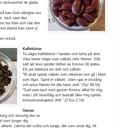
 av tacksamhet de glada
 så kan Gud välsigna oss
om, tack vare den.
nn hur liten och slät den
acker planta kan växa ur
nen också.
Kaffeböner
Ta några kaffebönor i handen och lukta på dem.
Våra böner stiger som vällukt inför Herren. Vårt
sätt att leva sprider doften av Kristus till andra.
Ett par bibelord om doft och vällukt:
”Ni skall sprida vällukt som rökelsen och gå i blom
som liljan. Sprid er vällukt, stäm upp er lovsång
och prisa Herren för alla hans verk” (Syr 39:14)
”Gud vare tack som genom Kristus alltid för mig
med i sitt triumftåg och överallt låter mig sprida
kristuskunskapens doft.” (2 Kor 2:14)
Stenar
 tung och skrovlig den är.
t som tynger dig.
altaret. Lämna det svåra och tunga, det som oroar dig, till