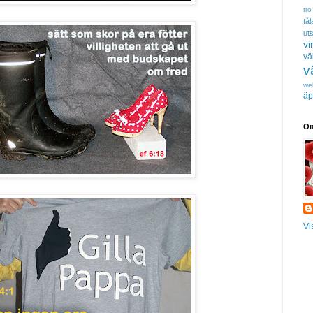
tro
tå
uts
vi
vä
v
we
äp
Om
Vi