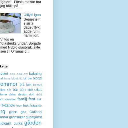
"galen". Första mattan har
jag hållit på ...
Utflykt igen
Semestern
s sista
dagsutflykt
ägde rum i
närmiljön.
Vi tog en
"glasbruksrunda". Började
med Nybro glasbruk, åkte
sen till Orranäs d...
iketter
dvent
bakning
app
april
arv
blogg
nd
bil
bin
bete
bibelbild
lommor
blå
bok
bomull
citat
bär
bön
llop
chili
båt
larna
dator
design
doft
dräll
familj
fest
öm
fisk
envishet
flytta
foto
frukt
fråga
g
frisyr
får
ärg
garn
Gotland
glas
annar
grönsaker
gudstjänst
gården
ldkant
gurka