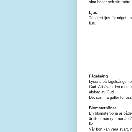
sina böner och sitt möt
Ljus
Tänd ett ljus för något sp
ljus.
Fågelsång
Lyssna på fågelsången och
Gud. Att även den mest 
älskad av Gud.
Det samma gäller för oss
Blomsterböner
En blomsterböna är både 
är liten men rymmer ändå 
liv.
Vår bön kan vara svart, n