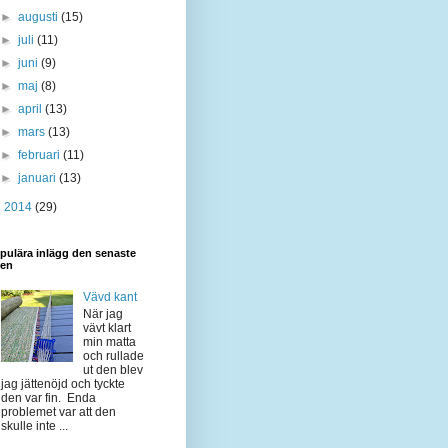
►
augusti
(15)
►
juli
(11)
►
juni
(9)
►
maj
(8)
►
april
(13)
►
mars
(13)
►
februari
(11)
►
januari
(13)
►
2014
(29)
pulära inlägg den senaste
den
Vävd kant
När jag
vävt klart
min matta
och rullade
ut den blev
jag jättenöjd och tyckte
den var fin. Enda
problemet var att den
skulle inte ...