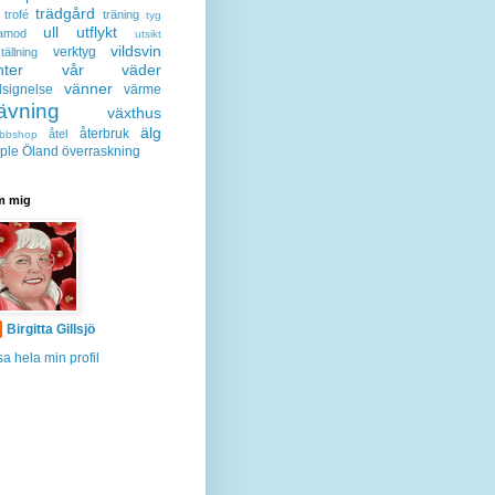
trädgård
trofé
träning
tyg
ull
utflykt
lamod
utsikt
vildsvin
verktyg
tällning
nter
vår
väder
vänner
lsignelse
värme
ävning
växthus
älg
återbruk
åtel
bbshop
ple
Öland
överraskning
 mig
Birgitta Gillsjö
sa hela min profil