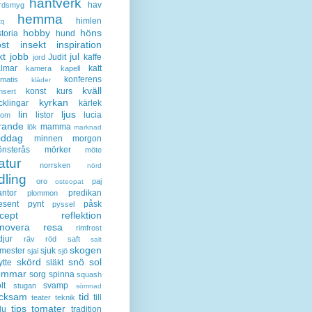
hantverk
hav
rdsmyg
hemma
himlen
tq
hobby
höns
storia
hund
st
insekt
inspiration
kt
jobb
jul
Judit
kaffe
jord
lmar
katt
kamera
kapell
konferens
ematis
kläder
kväll
konst
kurs
nsert
kyrkan
cklingar
kärlek
lin
ljus
listor
lucia
gom
rande
mamma
lök
marknad
iddag
minnen
morgon
nsterås
mörker
möte
atur
norrsken
nörd
dling
oro
paj
osteopat
antor
predikan
plommon
esent
pynt
påsk
pyssel
cept
reflektion
enovera
resa
rimfrost
djur
räv
röd
saft
salt
skogen
mester
sjuk
sjal
sjö
skörd
snö
sol
ytte
släkt
ommar
sorg
spinna
squash
lt
svamp
stugan
sömnad
acksam
tid
till
teater
teknik
tips
tomater
lu
tradition