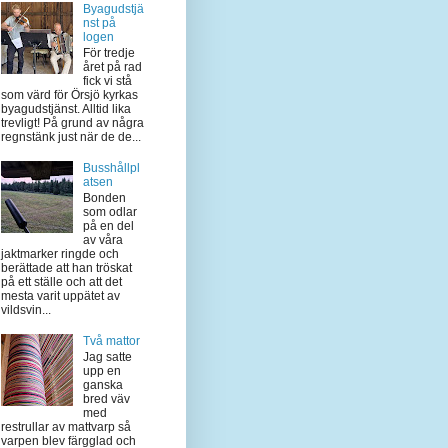
Byagudstjä
nst på
logen
För tredje
året på rad
fick vi stå
som värd för Örsjö kyrkas
byagudstjänst. Alltid lika
trevligt! På grund av några
regnstänk just när de de...
Busshållpl
atsen
Bonden
som odlar
på en del
av våra
jaktmarker ringde och
berättade att han tröskat
på ett ställe och att det
mesta varit uppätet av
vildsvin...
Två mattor
Jag satte
upp en
ganska
bred väv
med
restrullar av mattvarp så
varpen blev färgglad och