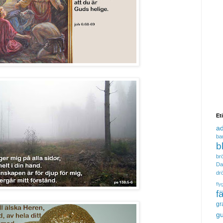
Et
a
ba
b
brö
Da
dr
fly
f
gr
gu