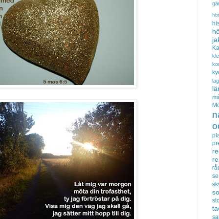
gä
hb
hi
hö
ja
Ka
kl
ko
ky
la
lä
m
Mö
n
o
pl
pr
re
r
rå
se
sk
s
sto
t
sa