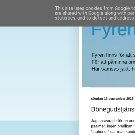
This site uses cookies from Google to 
are shared with Google along with per
statistics, and to detect and address
Fyre
Fyren finns för att 
För att påminna om 
Här samsas jakt, h
söndag 13 september 2015
Bönegudstjäns
Jag ansvarade för en anno
psalmer, ingen predikan.
"stationer" där man kunde