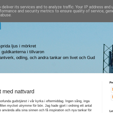
deliver its services and to analyze traffic. Your IP address and
formance and security metrics to ensure quality of service, ge
 abuse.
n
sprida ljus i mörkret
guldkanterna i tillvaron
antverk, odling, och andra tankar om livet och Gud
Pr
t med nattvard
rlunda gudstjänst i vår kyrka i eftermiddag. Ingen sång, inga
 Men mycket utrymme för bön. Jag hade gjort i ordning ett antal
 använda alla sina sinnen och få inspiration och nya tankar för
Le