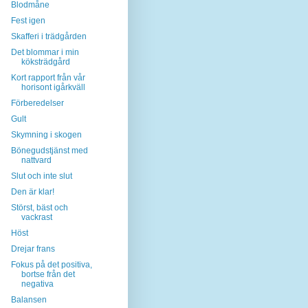
Blodmåne
Fest igen
Skafferi i trädgården
Det blommar i min
köksträdgård
Kort rapport från vår
horisont igårkväll
Förberedelser
Gult
Skymning i skogen
Bönegudstjänst med
nattvard
Slut och inte slut
Den är klar!
Störst, bäst och
vackrast
Höst
Drejar frans
Fokus på det positiva,
bortse från det
negativa
Balansen