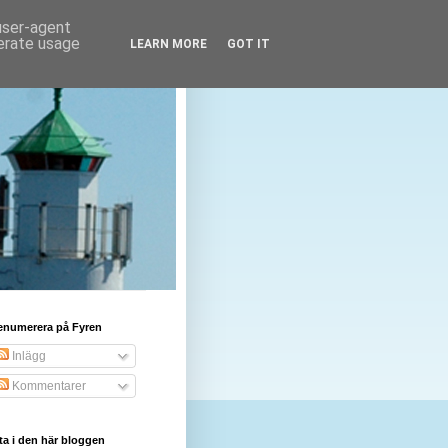
 user-agent
nerate usage
LEARN MORE
GOT IT
enumerera på Fyren
Inlägg
Kommentarer
ta i den här bloggen