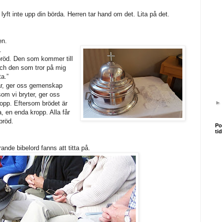
lyft inte upp din börda. Herren tar hand om det. Lita på det.
en.
.
 bröd. Den som kommer till
och den som tror på mig
ta.”
ar, ger oss gemenskap
som vi bryter, ger oss
opp. Eftersom brödet är
a, en enda kropp. Alla får
bröd.
Po
ti
rande bibelord fanns att titta på.