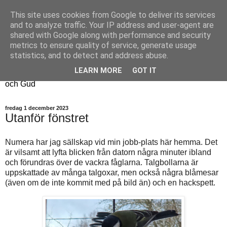
This site uses cookies from Google to deliver its services
Fyren
and to analyze traffic. Your IP address and user-agent are
shared with Google along with performance and security
metrics to ensure quality of service, generate usage
Fyren finns för att sprida ljus i mörkret
statistics, and to detect and address abuse.
För att påminna om guldkanterna i tillvaron
LEARN MORE
GOT IT
Här samsas jakt, hantverk, odling, och andra tankar om livet
och Gud
fredag 1 december 2023
Utanför fönstret
Numera har jag sällskap vid min jobb-plats här hemma. Det
är vilsamt att lyfta blicken från datorn några minuter ibland
och förundras över de vackra fåglarna. Talgbollarna är
uppskattade av många talgoxar, men också några blåmesar
(även om de inte kommit med på bild än) och en hackspett.