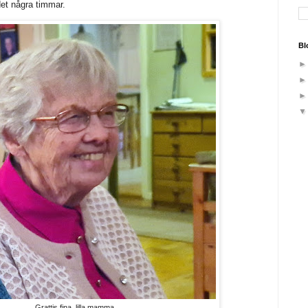
rdet några timmar.
Bl
Grattis fina, lilla mamma.