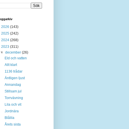
oggarkiv
►
2026
(143)
►
2025
(242)
►
2024
(268)
▼
2023
(311)
▼
december
(26)
Eld och vatten
Allt klart
1136 trådar
Äntligen ljust
Annandag
Stillsam jul
Torrvävning
Lila och vit
Jordnära
Blålila
Årets sista