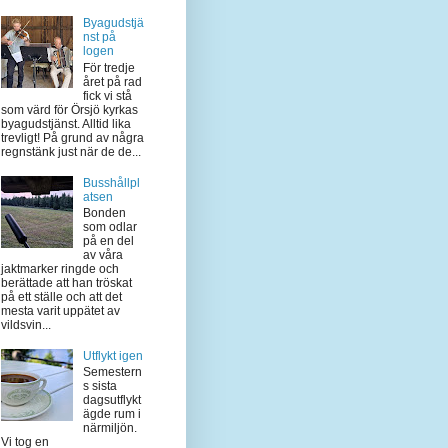
Byagudstjä
nst på
logen
För tredje
året på rad
fick vi stå
som värd för Örsjö kyrkas
byagudstjänst. Alltid lika
trevligt! På grund av några
regnstänk just när de de...
Busshållpl
atsen
Bonden
som odlar
på en del
av våra
jaktmarker ringde och
berättade att han tröskat
på ett ställe och att det
mesta varit uppätet av
vildsvin...
Utflykt igen
Semestern
s sista
dagsutflykt
ägde rum i
närmiljön.
Vi tog en