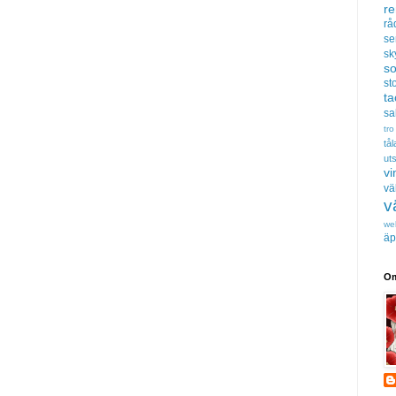
r
rå
se
sk
s
sto
t
sa
tro
tå
uts
vi
vä
v
we
äp
Om