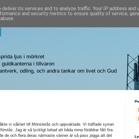
deliver its services and to analyze traffic. Your IP address and
formance and security metrics to ensure quality of service, ge
 abuse.
n
sprida ljus i mörkret
guldkanterna i tillvaron
antverk, odling, och andra tankar om livet och Gud
Pr
e vi såklart till Mönsterås och uppvaktade. Vi träffade syrran
rstås. Jag är så lyckligt lottad att båda mina föräldrar fått fira
både de och flera deras närmaste vänner är så pass pigga att det
Le