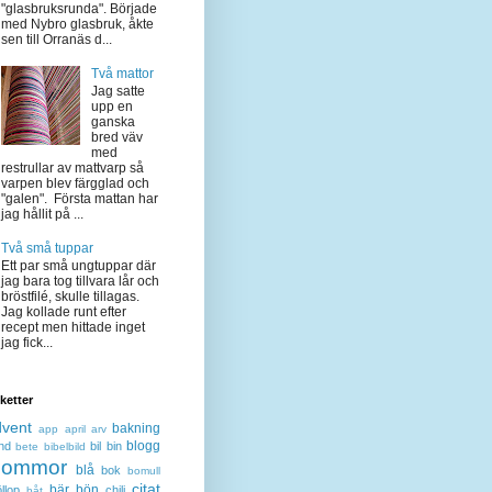
"glasbruksrunda". Började
med Nybro glasbruk, åkte
sen till Orranäs d...
Två mattor
Jag satte
upp en
ganska
bred väv
med
restrullar av mattvarp så
varpen blev färgglad och
"galen". Första mattan har
jag hållit på ...
Två små tuppar
Ett par små ungtuppar där
jag bara tog tillvara lår och
bröstfilé, skulle tillagas.
Jag kollade runt efter
recept men hittade inget
jag fick...
iketter
dvent
bakning
app
april
arv
blogg
nd
bil
bin
bete
bibelbild
lommor
blå
bok
bomull
citat
bär
bön
llop
chili
båt