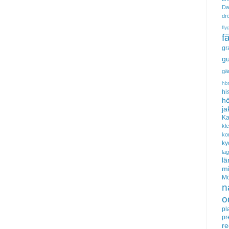
Da
dr
fly
f
gr
gu
gä
hb
hi
hö
ja
Ka
kl
ko
ky
la
lä
m
Mö
n
o
pl
pr
re