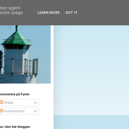
 user-agent
nerate usage
LEARN MORE
GOT IT
enumerera på Fyren
Inlägg
Kommentarer
ta i den här bloggen