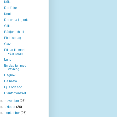
Köket
Det lättar
Knutar
Det enda jag orkar
Glitter
Rådjur och ull
Födelsedag
Glaze
Ett par timmar i
vävstugan
Lund
En dag full med
vävning
Dagbok
De bästa
Ljus och snö
Utanför fönstret
►
november
(26)
►
oktober
(26)
►
september
(26)