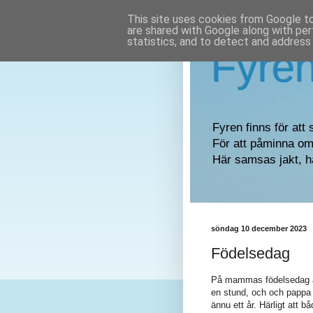
This site uses cookies from Google to 
are shared with Google along with per
statistics, and to detect and address
Fyre
Fyren finns för att 
För att påminna om 
Här samsas jakt, h
söndag 10 december 2023
Födelsedag
På mammas födelsedag åkt
en stund, och och pappa fö
ännu ett år. Härligt att 