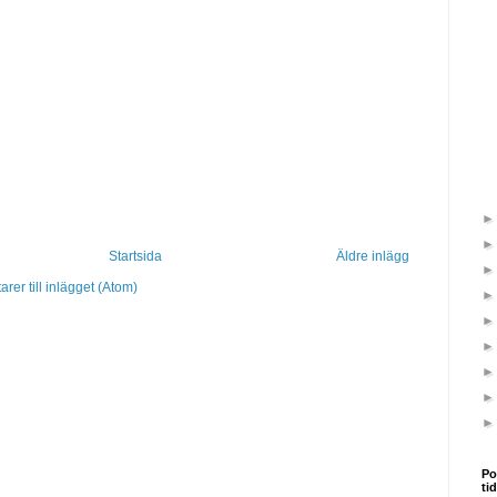
Startsida
Äldre inlägg
er till inlägget (Atom)
Po
ti