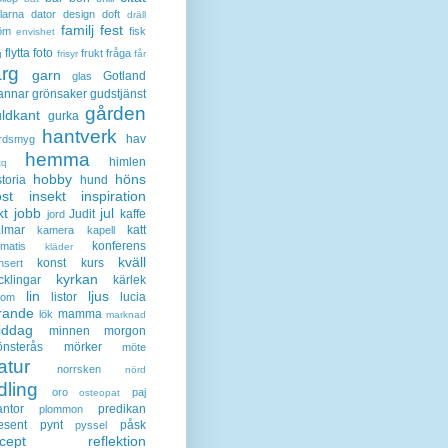
larna
dator
design
doft
dräll
familj
fest
öm
fisk
envishet
flytta
foto
frukt
fråga
g
frisyr
får
ärg
garn
Gotland
glas
annar
grönsaker
gudstjänst
gården
ldkant
gurka
hantverk
hav
rdsmyg
hemma
himlen
tq
hobby
höns
storia
hund
st
insekt
inspiration
kt
jobb
jul
Judit
kaffe
jord
lmar
katt
kamera
kapell
konferens
ematis
kläder
kväll
konst
kurs
nsert
kyrkan
cklingar
kärlek
lin
ljus
listor
lucia
gom
rande
mamma
lök
marknad
iddag
minnen
morgon
nsterås
mörker
möte
atur
norrsken
nörd
dling
oro
paj
osteopat
antor
predikan
plommon
esent
pynt
påsk
pyssel
cept
reflektion