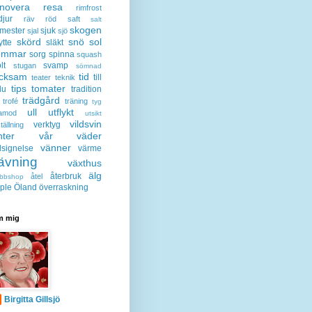
enovera
resa
rimfrost
djur
räv
röd
saft
salt
skogen
mester
sjuk
sjal
sjö
skörd
snö
sol
ytte
släkt
ommar
sorg
spinna
squash
lt
svamp
stugan
sömnad
acksam
tid
till
teater
teknik
tips
tomater
lu
tradition
trädgård
trofé
träning
tyg
ull
utflykt
lamod
utsikt
vildsvin
verktyg
tällning
nter
vår
väder
vänner
lsignelse
värme
ävning
växthus
älg
återbruk
åtel
bbshop
ple
Öland
överraskning
 mig
Birgitta Gillsjö