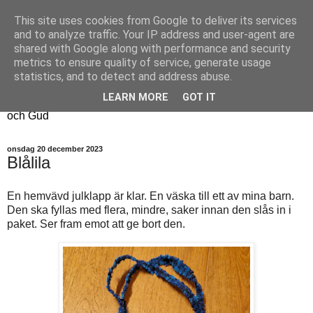
This site uses cookies from Google to deliver its services
Fyren
and to analyze traffic. Your IP address and user-agent are
shared with Google along with performance and security
metrics to ensure quality of service, generate usage
Fyren finns för att sprida ljus i mörkret
statistics, and to detect and address abuse.
För att påminna om guldkanterna i tillvaron
LEARN MORE
GOT IT
Här samsas jakt, hantverk, odling, och andra tankar om livet
och Gud
onsdag 20 december 2023
Blålila
En hemvävd julklapp är klar. En väska till ett av mina barn.
Den ska fyllas med flera, mindre, saker innan den slås in i
paket. Ser fram emot att ge bort den.