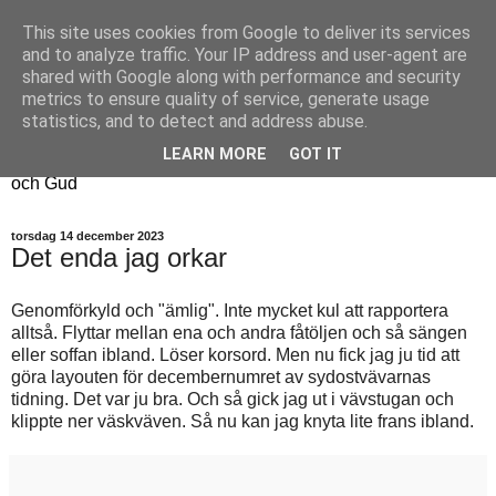
This site uses cookies from Google to deliver its services
Fyren
and to analyze traffic. Your IP address and user-agent are
shared with Google along with performance and security
metrics to ensure quality of service, generate usage
Fyren finns för att sprida ljus i mörkret
statistics, and to detect and address abuse.
För att påminna om guldkanterna i tillvaron
LEARN MORE
GOT IT
Här samsas jakt, hantverk, odling, och andra tankar om livet
och Gud
torsdag 14 december 2023
Det enda jag orkar
Genomförkyld och "ämlig". Inte mycket kul att rapportera
alltså. Flyttar mellan ena och andra fåtöljen och så sängen
eller soffan ibland. Löser korsord. Men nu fick jag ju tid att
göra layouten för decembernumret av sydostvävarnas
tidning. Det var ju bra. Och så gick jag ut i vävstugan och
klippte ner väskväven. Så nu kan jag knyta lite frans ibland.