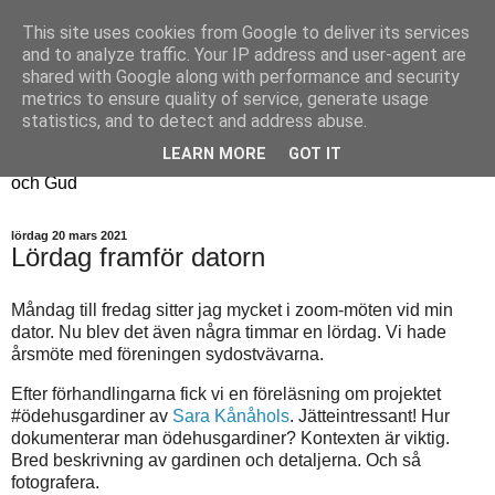
This site uses cookies from Google to deliver its services
Fyren
and to analyze traffic. Your IP address and user-agent are
shared with Google along with performance and security
metrics to ensure quality of service, generate usage
Fyren finns för att sprida ljus i mörkret
statistics, and to detect and address abuse.
För att påminna om guldkanterna i tillvaron
LEARN MORE
GOT IT
Här samsas jakt, hantverk, odling, och andra tankar om livet
och Gud
lördag 20 mars 2021
Lördag framför datorn
Måndag till fredag sitter jag mycket i zoom-möten vid min
dator. Nu blev det även några timmar en lördag. Vi hade
årsmöte med föreningen sydostvävarna.
Efter förhandlingarna fick vi en föreläsning om projektet
#ödehusgardiner av
Sara Kånåhols
. Jätteintressant! Hur
dokumenterar man ödehusgardiner? Kontexten är viktig.
Bred beskrivning av gardinen och detaljerna. Och så
fotografera.