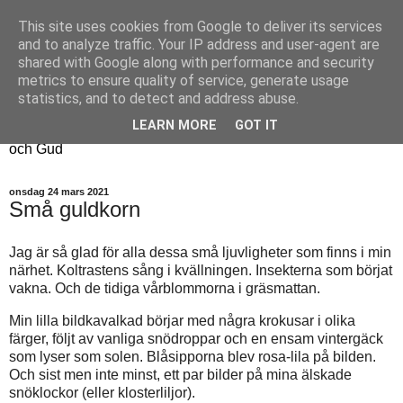
This site uses cookies from Google to deliver its services
Fyren
and to analyze traffic. Your IP address and user-agent are
shared with Google along with performance and security
metrics to ensure quality of service, generate usage
Fyren finns för att sprida ljus i mörkret
statistics, and to detect and address abuse.
För att påminna om guldkanterna i tillvaron
LEARN MORE
GOT IT
Här samsas jakt, hantverk, odling, och andra tankar om livet
och Gud
onsdag 24 mars 2021
Små guldkorn
Jag är så glad för alla dessa små ljuvligheter som finns i min
närhet. Koltrastens sång i kvällningen. Insekterna som börjat
vakna. Och de tidiga vårblommorna i gräsmattan.
Min lilla bildkavalkad börjar med några krokusar i olika
färger, följt av vanliga snödroppar och en ensam vintergäck
som lyser som solen. Blåsipporna blev rosa-lila på bilden.
Och sist men inte minst, ett par bilder på mina älskade
snöklockor (eller klosterliljor).