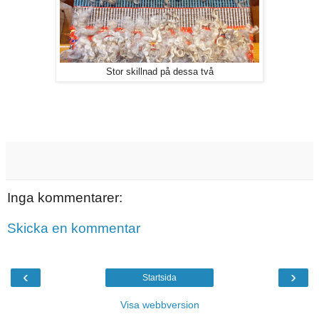
Stor skillnad på dessa två
Inga kommentarer:
Skicka en kommentar
‹
›
Startsida
Visa webbversion