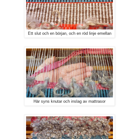
Ett slut och en början, och en röd linje emellan
Här syns knutar och inslag av mattrasor