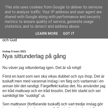
This site uses cookies from Google to deliver its services
Fyren
and to analyze traffic. Your IP address and user-agent are
shared with Google along with performance and security
metrics to ensure quality of service, generate usage
Fyren finns för att sprida ljus i mörkret
statistics, and to detect and address abuse.
För att påminna om guldkanterna i tillvaron
LEARN MORE
GOT IT
Här samsas jakt, hantverk, odling, och andra tankar om livet
och Gud
tisdag 9 mars 2021
Nya sittunderlag på gång
Nu väver jag sittunderlag igen. Det är så roligt!
Först en kant som sen ska vikas dubbel och sys ihop. Det är
tuskaft men med varannat inslag i en färg och vartannat i en
annan blir det randigt. Färgeffekt kallas det. Nu använder jag
en tråd mattvarp och en tråd tissolin. Det blir starkt och ser
samtidigt lite "suddigt" ut.
Sen mattrasor (fortfarande tuskaft) och vart tredje inslag gör