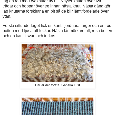
jag en rad med ryaknutar av ull. Knyter knuten över två
trådar och hoppar över tre innan nästa knut. Nästa gång gör
jag knutarna förskjutna en bit så de blir jämt fördelade över
ytan.
Första sittunderlaget fick en kant i jordnära färger och en röd
botten med ljusa ull-lockar. Nästa får mörkare ull, rosa botten
och en kant i svart och turkos.
Här är det första. Ganska ljust