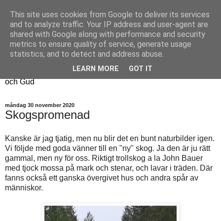
This site uses cookies from Google to deliver its services
Fyren
and to analyze traffic. Your IP address and user-agent are
shared with Google along with performance and security
metrics to ensure quality of service, generate usage
Fyren finns för att sprida ljus i mörkret
statistics, and to detect and address abuse.
För att påminna om guldkanterna i tillvaron
LEARN MORE
GOT IT
Här samsas jakt, hantverk, odling, och andra tankar om livet
och Gud
måndag 30 november 2020
Skogspromenad
Kanske är jag tjatig, men nu blir det en bunt naturbilder igen.
Vi följde med goda vänner till en "ny" skog. Ja den är ju rätt
gammal, men ny för oss. Riktigt trollskog a la John Bauer
med tjock mossa på mark och stenar, och lavar i träden. Där
fanns också ett ganska övergivet hus och andra spår av
människor.