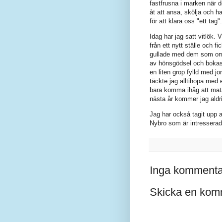
fastfrusna i marken när 
åt att ansa, skölja och hac
för att klara oss "ett tag".
Idag har jag satt vitlök. 
från ett nytt ställe och f
gullade med dem som om d
av hönsgödsel och bokashi
en liten grop fylld med j
täckte jag alltihopa med 
bara komma ihåg att mata 
nästa år kommer jag aldri
Jag har också tagit upp a
Nybro som är intresserad
Inga kommenta
Skicka en kom