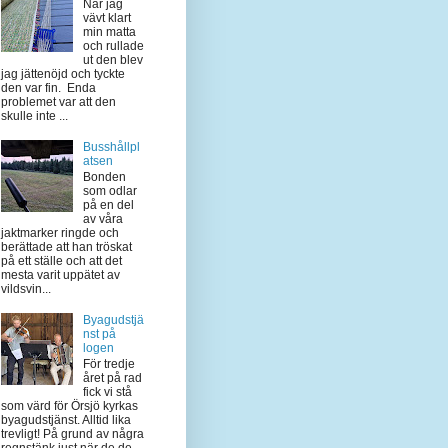
När jag
vävt klart
min matta
och rullade
ut den blev
jag jättenöjd och tyckte
den var fin. Enda
problemet var att den
skulle inte ...
Busshållpl
atsen
Bonden
som odlar
på en del
av våra
jaktmarker ringde och
berättade att han tröskat
på ett ställe och att det
mesta varit uppätet av
vildsvin...
Byagudstjä
nst på
logen
För tredje
året på rad
fick vi stå
som värd för Örsjö kyrkas
byagudstjänst. Alltid lika
trevligt! På grund av några