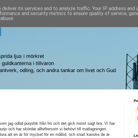
deliver its services and to analyze traffic. Your IP address and
formance and security metrics to ensure quality of service, ge
 abuse.
n
sprida ljus i mörkret
guldkanterna i tillvaron
antverk, odling, och andra tankar om livet och Gud
Pr
som jag odlat purjolök från frö och det gick minst sagt bra. Vi har
urjo och har skördat allteftersom vi behövt till matlagningen.
ora att en är för mycket för en måltid, och snart kanske de är
Le