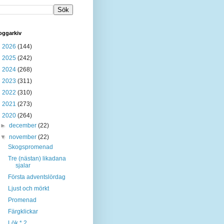
oggarkiv
►
2026
(144)
►
2025
(242)
►
2024
(268)
►
2023
(311)
►
2022
(310)
►
2021
(273)
▼
2020
(264)
►
december
(22)
▼
november
(22)
Skogspromenad
Tre (nästan) likadana
sjalar
Första adventslördag
Ljust och mörkt
Promenad
Färgklickar
Lök * 2