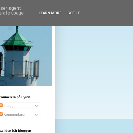
 user-agent
nerate usage
LEARN MORE
GOT IT
enumerera på Fyren
Inlägg
Kommentarer
ta i den här bloggen