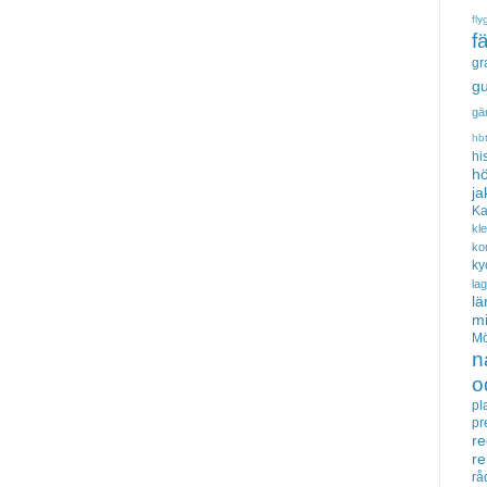
fly
f
gr
gu
gä
hb
hi
hö
ja
Ka
kl
ko
ky
la
lä
m
Mö
n
o
pl
pr
re
r
rå