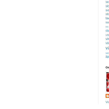
se
sk
s
sto
t
sa
tro
tå
uts
vi
vä
v
we
äp
Om
Vi