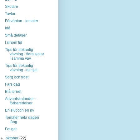
Skotare
Tavlor
Förväntan - tomater
Idé
Små detaljer
I sinom tid
Tips för trekantig
vävning - flera sjalar
i samma väv
Tips för trekantig
vävning - en sjal
Sorg och tröst
Fars dag
Blå tornet
Adventskalender -
förberedelser
En slut och en ny
Tomater hela dagen
lång
Fet get
►
oktober
(22)