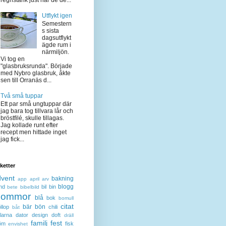
regnstänk just när de de...
Utflykt igen
Semestern
s sista
dagsutflykt
ägde rum i
närmiljön.
Vi tog en
"glasbruksrunda". Började
med Nybro glasbruk, åkte
sen till Orranäs d...
Två små tuppar
Ett par små ungtuppar där
jag bara tog tillvara lår och
bröstfilé, skulle tillagas.
Jag kollade runt efter
recept men hittade inget
jag fick...
iketter
dvent
bakning
app
april
arv
blogg
nd
bil
bin
bete
bibelbild
lommor
blå
bok
bomull
citat
bär
bön
llop
chili
båt
larna
dator
design
doft
dräll
familj
fest
öm
fisk
envishet