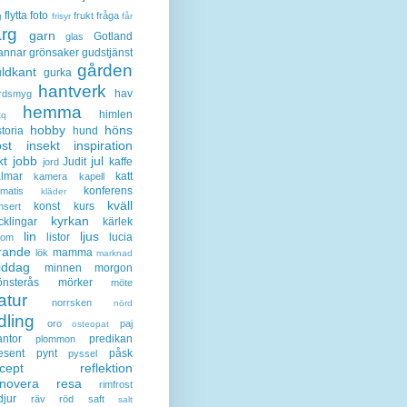
flytta
foto
frukt
fråga
g
frisyr
får
ärg
garn
Gotland
glas
annar
grönsaker
gudstjänst
gården
ldkant
gurka
hantverk
hav
rdsmyg
hemma
himlen
tq
hobby
höns
storia
hund
st
insekt
inspiration
kt
jobb
jul
Judit
kaffe
jord
lmar
katt
kamera
kapell
konferens
ematis
kläder
kväll
konst
kurs
nsert
kyrkan
cklingar
kärlek
lin
ljus
listor
lucia
gom
rande
mamma
lök
marknad
iddag
minnen
morgon
nsterås
mörker
möte
atur
norrsken
nörd
dling
oro
paj
osteopat
antor
predikan
plommon
esent
pynt
påsk
pyssel
cept
reflektion
enovera
resa
rimfrost
djur
räv
röd
saft
salt