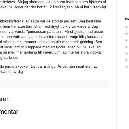
de behövs. Så jag skördade allt som var kvar och sen hjälptes vi
ka. Nu ligger det det bortåt 12 liter i frysen, så vi har tillräckligt
Bl
Vitlöksklyftorna jag satte var de största jag sett. Jag beställde
ick hem tre jättestora lökar med drygt tio klyftor vardera. Jag
et var värsta "prinsessan på ärten". Först tjocka madrasser
, sen vattnade jag ut lakvatten i landet. Varje lök placerades i
ord så den inte kommer i direktkontakt med stark gödning. Sen
ett lager jord och toppade med ett tjockt lager löv. Nu ska jag
på med mer gödning till våren. Om jag inte får stora vitlökar
g att få det.
lla jordärtskockor. Det var många. Är det nån i närheten av
 så hör av dig.
rer:
mentar