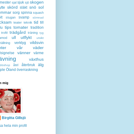
skogen
mester
sjuk
sjal
sjö
skörd
snö
sol
ytte
släkt
ommar
sorg
spinna
squash
lt
svamp
stugan
sömnad
acksam
tid
till
teater
teknik
tips
tomater
lu
tradition
trädgård
trofé
träning
tyg
ull
utflykt
lamod
utsikt
vildsvin
verktyg
tällning
nter
vår
väder
vänner
lsignelse
värme
ävning
växthus
älg
återbruk
åtel
bbshop
ple
Öland
överraskning
 mig
Birgitta Gillsjö
sa hela min profil