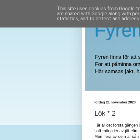
This site uses cookies from Google to 
are shared with Google along with per
statistics, and to detect and address
Fyre
Fyren finns för att 
För att påminna om 
Här samsas jakt, h
lördag 21 november 2020
Lök * 2
I år är det första gången 
haft mängder av jättefin p
Men flera av dem är så st