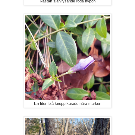
Nästan självlysande röda nypon
En liten blå knopp kurade nära marken