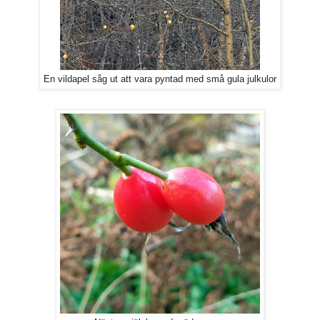
En vildapel såg ut att vara pyntad med små gula julkulor