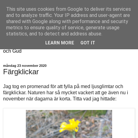
This site uses cookies from Google to deliver its services
Fyren
and to analyze traffic. Your IP address and user-agent are
shared with Google along with performance and security
metrics to ensure quality of service, generate usage
Fyren finns för att sprida ljus i mörkret
statistics, and to detect and address abuse.
För att påminna om guldkanterna i tillvaron
LEARN MORE
GOT IT
Här samsas jakt, hantverk, odling, och andra tankar om livet
och Gud
måndag 23 november 2020
Färgklickar
Jag tog en promenad för att fylla på med ljusglimtar och
färgklickar. Naturen har så mycket vackert att ge även nu i
november när dagarna är korta. Titta vad jag hittade: