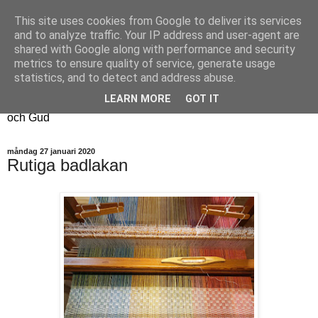
This site uses cookies from Google to deliver its services
Fyren
and to analyze traffic. Your IP address and user-agent are
shared with Google along with performance and security
metrics to ensure quality of service, generate usage
Fyren finns för att sprida ljus i mörkret
statistics, and to detect and address abuse.
För att påminna om guldkanterna i tillvaron
LEARN MORE
GOT IT
Här samsas jakt, hantverk, odling, och andra tankar om livet
och Gud
måndag 27 januari 2020
Rutiga badlakan