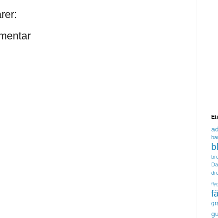
rer:
mentar
Et
a
ba
b
brö
Da
dr
fly
f
gr
gu