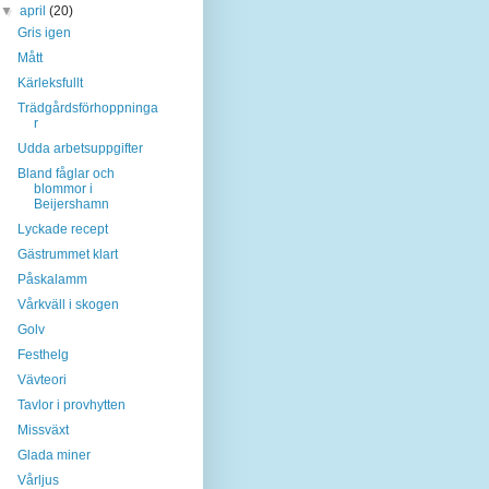
▼
april
(20)
Gris igen
Mått
Kärleksfullt
Trädgårdsförhoppninga
r
Udda arbetsuppgifter
Bland fåglar och
blommor i
Beijershamn
Lyckade recept
Gästrummet klart
Påskalamm
Vårkväll i skogen
Golv
Festhelg
Vävteori
Tavlor i provhytten
Missväxt
Glada miner
Vårljus