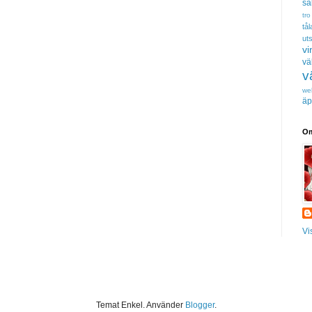
sa
tro
tå
uts
vi
vä
v
we
äp
Om
Vi
Temat Enkel. Använder
Blogger
.