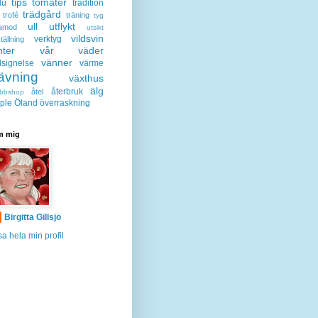
tips
tomater
lu
tradition
trädgård
trofé
träning
tyg
ull
utflykt
lamod
utsikt
vildsvin
verktyg
tällning
nter
vår
väder
vänner
lsignelse
värme
ävning
växthus
älg
återbruk
åtel
bbshop
ple
Öland
överraskning
 mig
Birgitta Gillsjö
sa hela min profil