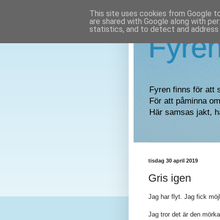
This site uses cookies from Google to 
are shared with Google along with per
statistics, and to detect and address
Fyre
Fyren finns för att 
För att påminna om 
Här samsas jakt, h
tisdag 30 april 2019
Gris igen
Jag har flyt. Jag fick möjl
Jag tror det är den mörk