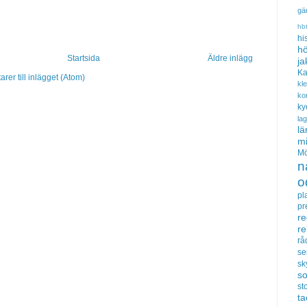
gä
hb
hi
hö
Startsida
Äldre inlägg
ja
Ka
er till inlägget (Atom)
kl
ko
ky
la
lä
m
Mö
n
o
pl
pr
re
r
rå
se
sk
s
sto
t