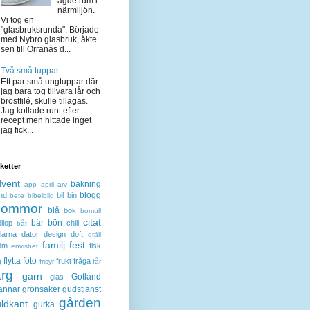
ägde rum i
närmiljön.
Vi tog en
"glasbruksrunda". Började
med Nybro glasbruk, åkte
sen till Orranäs d...
Två små tuppar
Ett par små ungtuppar där
jag bara tog tillvara lår och
bröstfilé, skulle tillagas.
Jag kollade runt efter
recept men hittade inget
jag fick...
iketter
dvent
bakning
app
april
arv
blogg
nd
bil
bin
bete
bibelbild
lommor
blå
bok
bomull
citat
bär
bön
llop
chili
båt
larna
dator
design
doft
dräll
familj
fest
öm
fisk
envishet
flytta
foto
frukt
fråga
g
frisyr
får
ärg
garn
Gotland
glas
annar
grönsaker
gudstjänst
gården
ldkant
gurka