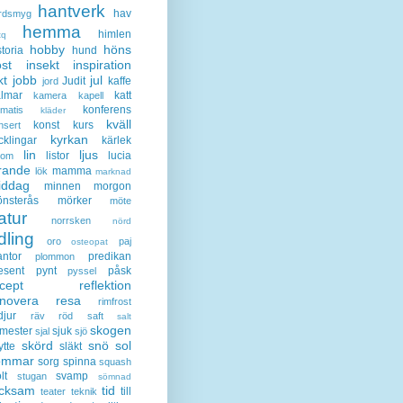
hantverk
hav
rdsmyg
hemma
himlen
tq
hobby
höns
storia
hund
st
insekt
inspiration
kt
jobb
jul
Judit
kaffe
jord
lmar
katt
kamera
kapell
konferens
ematis
kläder
kväll
konst
kurs
nsert
kyrkan
cklingar
kärlek
lin
ljus
listor
lucia
gom
rande
mamma
lök
marknad
iddag
minnen
morgon
nsterås
mörker
möte
atur
norrsken
nörd
dling
oro
paj
osteopat
antor
predikan
plommon
esent
pynt
påsk
pyssel
cept
reflektion
enovera
resa
rimfrost
djur
räv
röd
saft
salt
skogen
mester
sjuk
sjal
sjö
skörd
snö
sol
ytte
släkt
ommar
sorg
spinna
squash
lt
svamp
stugan
sömnad
acksam
tid
till
teater
teknik