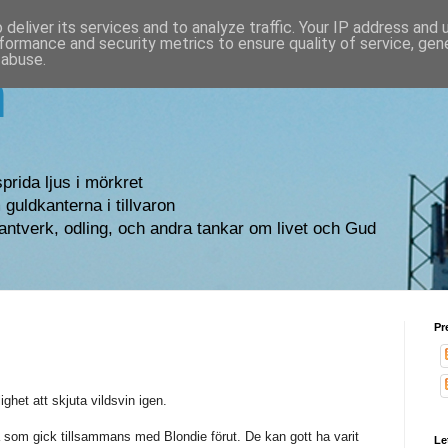
deliver its services and to analyze traffic. Your IP address and
formance and security metrics to ensure quality of service, ge
 abuse.
n
sprida ljus i mörkret
guldkanterna i tillvaron
antverk, odling, och andra tankar om livet och Gud
Pr
ighet att skjuta vildsvin igen.
a som gick tillsammans med Blondie förut. De kan gott ha varit
Le