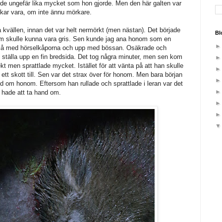
de ungefär lika mycket som hon gjorde. Men den här galten var
kar vara, om inte ännu mörkare.
 kvällen, innan det var helt nermörkt (men nästan). Det började
Bl
om skulle kunna vara gris. Sen kunde jag ana honom som en
 På med hörselkåporna och upp med bössan. Osäkrade och
e ställa upp en fin bredsida. Det tog några minuter, men sen kom
ekt men sprattlade mycket. Istället för att vänta på att han skulle
ett skott till. Sen var det strax över för honom. Men bara början
nd om honom. Eftersom han rullade och sprattlade i leran var det
i hade att ta hand om.