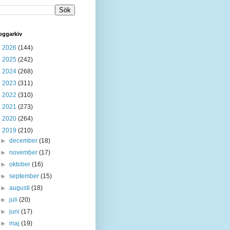
oggarkiv
►
2026
(144)
►
2025
(242)
►
2024
(268)
►
2023
(311)
►
2022
(310)
►
2021
(273)
►
2020
(264)
▼
2019
(210)
►
december
(18)
►
november
(17)
►
oktober
(16)
►
september
(15)
►
augusti
(18)
►
juli
(20)
►
juni
(17)
►
maj
(19)