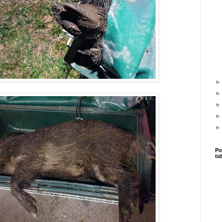
Po
ti