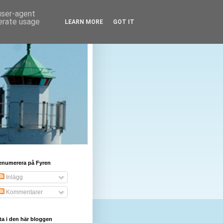
 user-agent
nerate usage
LEARN MORE
GOT IT
enumerera på Fyren
Inlägg
Kommentarer
ta i den här bloggen