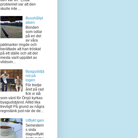
problemet var att den
skulle inte ...
Busshållpl
atsen
Bonden
som odlar
på en del
av våra
jaktmarker ringde och
berättade att han tröskat
på ett ställe och att det
mesta varit uppätet av
vildsvin...
Byagudstjä
nst på
logen
För tredje
året på rad
fick vi stå
som värd för Örsjö kyrkas
byagudstjänst. Alltid lika
trevligt! På grund av några
regnstänk just när de de...
Utflykt igen
Semestern
s sista
dagsutflykt