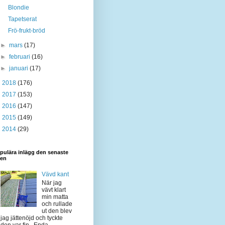
Blondie
Tapetserat
Frö-frukt-bröd
►
mars
(17)
►
februari
(16)
►
januari
(17)
►
2018
(176)
►
2017
(153)
►
2016
(147)
►
2015
(149)
►
2014
(29)
pulära inlägg den senaste
den
Vävd kant
När jag
vävt klart
min matta
och rullade
ut den blev
jag jättenöjd och tyckte
den var fin. Enda