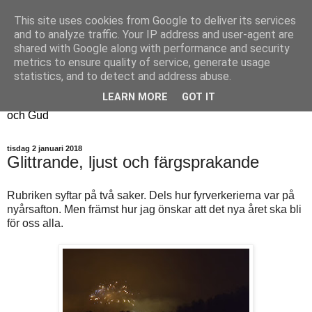
This site uses cookies from Google to deliver its services
Fyren
and to analyze traffic. Your IP address and user-agent are
shared with Google along with performance and security
metrics to ensure quality of service, generate usage
Fyren finns för att sprida ljus i mörkret
statistics, and to detect and address abuse.
För att påminna om guldkanterna i tillvaron
LEARN MORE
GOT IT
Här samsas jakt, hantverk, odling, och andra tankar om livet
och Gud
tisdag 2 januari 2018
Glittrande, ljust och färgsprakande
Rubriken syftar på två saker. Dels hur fyrverkerierna var på
nyårsafton. Men främst hur jag önskar att det nya året ska bli
för oss alla.