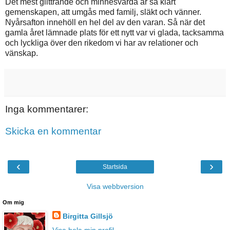
Det mest glittrande och minnesvärda är så klart
gemenskapen, att umgås med familj, släkt och vänner.
Nyårsafton innehöll en hel del av den varan. Så när det
gamla året lämnade plats för ett nytt var vi glada, tacksamma
och lyckliga över den rikedom vi har av relationer och
vänskap.
Inga kommentarer:
Skicka en kommentar
‹
›
Startsida
Visa webbversion
Om mig
Birgitta Gillsjö
Visa hela min profil