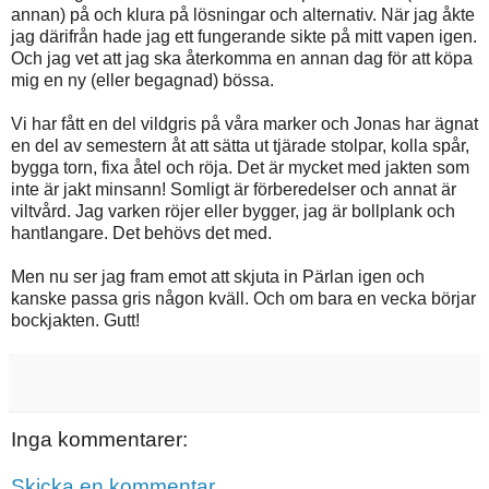
annan) på och klura på lösningar och alternativ. När jag åkte
jag därifrån hade jag ett fungerande sikte på mitt vapen igen.
Och jag vet att jag ska återkomma en annan dag för att köpa
mig en ny (eller begagnad) bössa.
Vi har fått en del vildgris på våra marker och Jonas har ägnat
en del av semestern åt att sätta ut tjärade stolpar, kolla spår,
bygga torn, fixa åtel och röja. Det är mycket med jakten som
inte är jakt minsann! Somligt är förberedelser och annat är
viltvård. Jag varken röjer eller bygger, jag är bollplank och
hantlangare. Det behövs det med.
Men nu ser jag fram emot att skjuta in Pärlan igen och
kanske passa gris någon kväll. Och om bara en vecka börjar
bockjakten. Gutt!
Inga kommentarer:
Skicka en kommentar