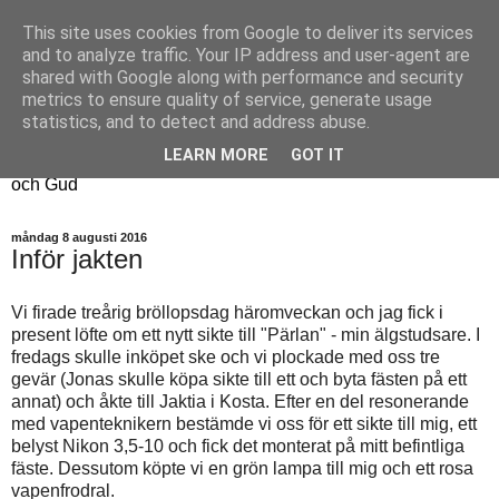
This site uses cookies from Google to deliver its services
Fyren
and to analyze traffic. Your IP address and user-agent are
shared with Google along with performance and security
metrics to ensure quality of service, generate usage
Fyren finns för att sprida ljus i mörkret
statistics, and to detect and address abuse.
För att påminna om guldkanterna i tillvaron
LEARN MORE
GOT IT
Här samsas jakt, hantverk, odling, och andra tankar om livet
och Gud
måndag 8 augusti 2016
Inför jakten
Vi firade treårig bröllopsdag häromveckan och jag fick i
present löfte om ett nytt sikte till "Pärlan" - min älgstudsare. I
fredags skulle inköpet ske och vi plockade med oss tre
gevär (Jonas skulle köpa sikte till ett och byta fästen på ett
annat) och åkte till Jaktia i Kosta. Efter en del resonerande
med vapenteknikern bestämde vi oss för ett sikte till mig, ett
belyst Nikon 3,5-10 och fick det monterat på mitt befintliga
fäste. Dessutom köpte vi en grön lampa till mig och ett rosa
vapenfrodral.