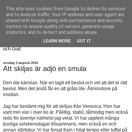
This site uses cookies from Google to deliver its services
Fyren
and to analyze traffic. Your IP address and user-agent are
shared with Google along with performance and security
metrics to ensure quality of service, generate usage
Fyren finns för att sprida ljus i mörkret
statistics, and to detect and address abuse.
För att påminna om guldkanterna i tillvaron
LEARN MORE
GOT IT
Här samsas jakt, hantverk, odling, och andra tankar om livet
och Gud
onsdag 3 augusti 2016
Att skiljas är adjö en smula
Den där känslan. När en tagit ett beslut och vet att det är rätt
beslut. Men det ändå får en att gråta lite. Åtminstone på
insidan.
Jag har bestämt mig för att skiljas från Veronica. Hon har
varit min vän i över tio är. Pålitlig, stabil, tålmodig men också
redo för äventyr närhelst jag velat. Vi har upplevt många
ljuvliga solskensdagar tillsammans, men också en och
annan störtskur. Vi har forsat fram i högt tempo eller tuffat på