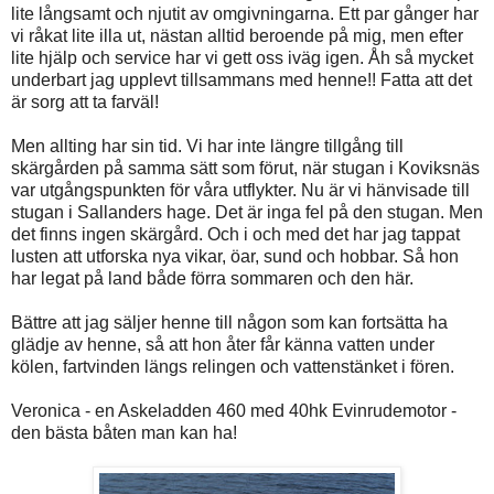
lite långsamt och njutit av omgivningarna. Ett par gånger har
vi råkat lite illa ut, nästan alltid beroende på mig, men efter
lite hjälp och service har vi gett oss iväg igen. Åh så mycket
underbart jag upplevt tillsammans med henne!! Fatta att det
är sorg att ta farväl!
Men allting har sin tid. Vi har inte längre tillgång till
skärgården på samma sätt som förut, när stugan i Koviksnäs
var utgångspunkten för våra utflykter. Nu är vi hänvisade till
stugan i Sallanders hage. Det är inga fel på den stugan. Men
det finns ingen skärgård. Och i och med det har jag tappat
lusten att utforska nya vikar, öar, sund och hobbar. Så hon
har legat på land både förra sommaren och den här.
Bättre att jag säljer henne till någon som kan fortsätta ha
glädje av henne, så att hon åter får känna vatten under
kölen, fartvinden längs relingen och vattenstänket i fören.
Veronica - en Askeladden 460 med 40hk Evinrudemotor -
den bästa båten man kan ha!