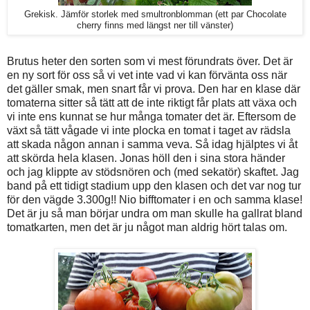
Grekisk. Jämför storlek med smultronblomman (ett par Chocolate
cherry finns med längst ner till vänster)
Brutus heter den sorten som vi mest förundrats över. Det är
en ny sort för oss så vi vet inte vad vi kan förvänta oss när
det gäller smak, men snart får vi prova. Den har en klase där
tomaterna sitter så tätt att de inte riktigt får plats att växa och
vi inte ens kunnat se hur många tomater det är. Eftersom de
växt så tätt vågade vi inte plocka en tomat i taget av rädsla
att skada någon annan i samma veva. Så idag hjälptes vi åt
att skörda hela klasen. Jonas höll den i sina stora händer
och jag klippte av stödsnören och (med sekatör) skaftet. Jag
band på ett tidigt stadium upp den klasen och det var nog tur
för den vägde 3.300g!! Nio bifftomater i en och samma klase!
Det är ju så man börjar undra om man skulle ha gallrat bland
tomatkarten, men det är ju något man aldrig hört talas om.