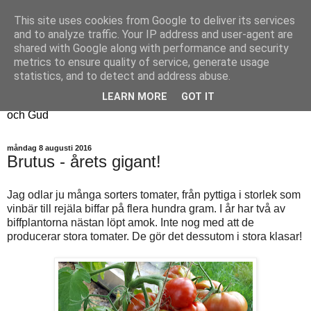
This site uses cookies from Google to deliver its services
Fyren
and to analyze traffic. Your IP address and user-agent are
shared with Google along with performance and security
metrics to ensure quality of service, generate usage
Fyren finns för att sprida ljus i mörkret
statistics, and to detect and address abuse.
För att påminna om guldkanterna i tillvaron
LEARN MORE
GOT IT
Här samsas jakt, hantverk, odling, och andra tankar om livet
och Gud
måndag 8 augusti 2016
Brutus - årets gigant!
Jag odlar ju många sorters tomater, från pyttiga i storlek som
vinbär till rejäla biffar på flera hundra gram. I år har två av
biffplantorna nästan löpt amok. Inte nog med att de
producerar stora tomater. De gör det dessutom i stora klasar!