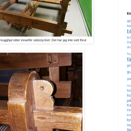
Et
a
ba
b
brö
ghjul sitter innanför sidostycket. Det har jag inte sett förut
Da
dr
fly
f
gr
gu
gä
hb
hi
hö
ja
Ka
kl
ko
ky
la
lä