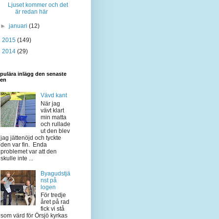
Ljuset kommer och det
är redan här
►
januari
(12)
►
2015
(149)
►
2014
(29)
pulära inlägg den senaste
den
Vävd kant
När jag
vävt klart
min matta
och rullade
ut den blev
jag jättenöjd och tyckte
den var fin. Enda
problemet var att den
skulle inte ...
Byagudstjä
nst på
logen
För tredje
året på rad
fick vi stå
som värd för Örsjö kyrkas