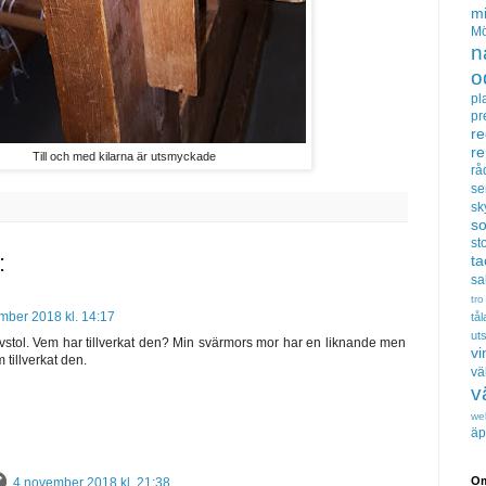
m
Mö
n
o
pl
pr
re
r
Till och med kilarna är utsmyckade
rå
se
sk
s
sto
:
t
sa
tro
mber 2018 kl. 14:17
tå
uts
vstol. Vem har tillverkat den? Min svärmors mor har en liknande men
vi
 tillverkat den.
vä
v
we
äp
Om
4 november 2018 kl. 21:38