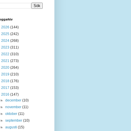
oggarkiv
►
2026
(144)
►
2025
(242)
►
2024
(268)
►
2023
(311)
►
2022
(310)
►
2021
(273)
►
2020
(264)
►
2019
(210)
►
2018
(176)
►
2017
(153)
▼
2016
(147)
►
december
(10)
►
november
(11)
►
oktober
(11)
►
september
(10)
►
augusti
(15)