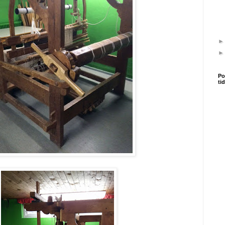
Po
ti