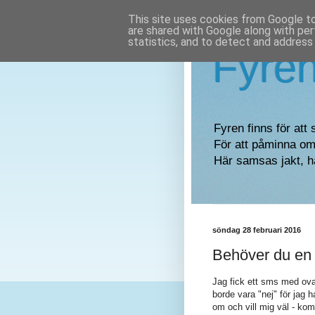
This site uses cookies from Google to 
are shared with Google along with per
statistics, and to detect and address
Fyre
Fyren finns för att 
För att påminna om 
Här samsas jakt, h
söndag 28 februari 2016
Behöver du en 
Jag fick ett sms med ova
borde vara "nej" för jag 
om och vill mig väl - ko