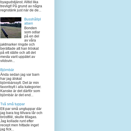
byagudstjänst. Alltid lika
trevligt! På grund av några
regnstänk just när de de...
Busshållpl
atsen
Bonden
som odlar
på en del
av våra
jaktmarker ringde och
berättade att han tröskat
på ett ställe och att det
mesta varit uppätet av
vildsvin...
Björnbär
Ända sedan jag var barn
har jag älskat
björnbärssylt. Det är min
favoritsylt i alla kategorier.
Kanske är det därför som
björnbär är det end...
Två små tuppar
Ett par små ungtuppar där
jag bara tog tillvara lår och
bröstfilé, skulle tillagas.
Jag kollade runt efter
recept men hittade inget
jag fick...