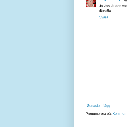
Ja visst är den vac
/Birgitta
Svara
Senaste inlägg
Prenumerera på:
Kommentar