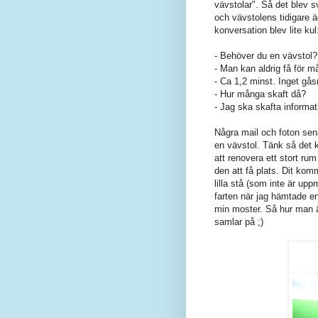
vävstolar". Så det blev 
och vävstolens tidigare 
konversation blev lite kul
- Behöver du en vävstol?
- Man kan aldrig få för 
- Ca 1,2 minst. Inget gå
- Hur många skaft då?
- Jag ska skafta informat
Några mail och foton sena
en vävstol. Tänk så det ka
att renovera ett stort ru
den att få plats. Dit ko
lilla stå (som inte är 
farten när jag hämtade en 
min moster. Så hur man ä
samlar på ;)