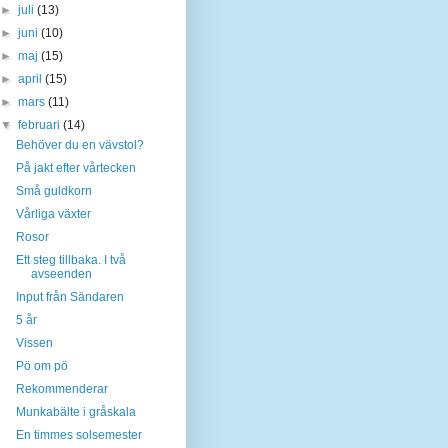
►
juli
(13)
►
juni
(10)
►
maj
(15)
►
april
(15)
►
mars
(11)
▼
februari
(14)
Behöver du en vävstol?
På jakt efter vårtecken
Små guldkorn
Vårliga växter
Rosor
Ett steg tillbaka. I två
avseenden
Input från Sändaren
5 år
Vissen
Pö om pö
Rekommenderar
Munkabälte i gråskala
En timmes solsemester