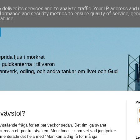
deliver its services and to analyze traffic. Your IP address and
formance and security metrics to ensure quality of service, ge
 abuse.
n
sprida ljus i mörkret
guldkanterna i tillvaron
antverk, odling, och andra tankar om livet och Gud
Pr
vävstol?
nstående fråga för ett par veckor sedan. Det rimliga svaret
har redan ett par tre stycken. Men Jonas - som vet vad jag tycker
mmenterade det hela med "Man kan aldrig få för många
Le