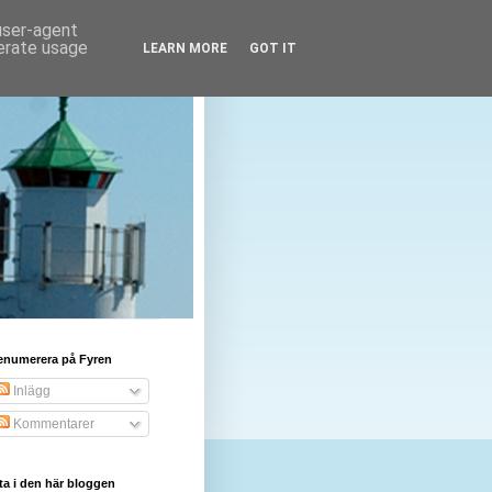
 user-agent
nerate usage
LEARN MORE
GOT IT
enumerera på Fyren
Inlägg
Kommentarer
ta i den här bloggen