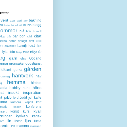
iketter
dvent
bakning
app
april
arv
blogg
nd
bil
bin
bete
bibelbild
lommor
blå
bok
bomull
citat
bär
bön
llop
chili
båt
larna
dator
design
doft
dräll
familj
fest
öm
fisk
envishet
flytta
foto
frukt
fråga
g
frisyr
får
ärg
garn
Gotland
glas
annar
grönsaker
gudstjänst
gården
ldkant
gurka
hantverk
hav
rdsmyg
hemma
himlen
tq
hobby
höns
storia
hund
st
insekt
inspiration
kt
jobb
jul
Judit
kaffe
jord
lmar
katt
kamera
kapell
konferens
ematis
kläder
kväll
konst
kurs
nsert
kyrkan
cklingar
kärlek
lin
ljus
listor
lucia
gom
rande
mamma
lök
marknad