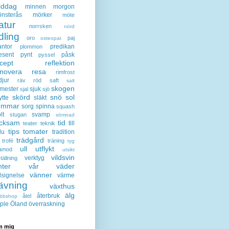
iddag
minnen
morgon
nsterås
mörker
möte
atur
norrsken
nörd
dling
oro
paj
osteopat
antor
predikan
plommon
esent
pynt
påsk
pyssel
cept
reflektion
enovera
resa
rimfrost
djur
räv
röd
saft
salt
skogen
mester
sjuk
sjal
sjö
skörd
snö
sol
ytte
släkt
ommar
sorg
spinna
squash
lt
svamp
stugan
sömnad
acksam
tid
till
teater
teknik
tips
tomater
lu
tradition
trädgård
trofé
träning
tyg
ull
utflykt
lamod
utsikt
vildsvin
verktyg
tällning
nter
vår
väder
vänner
lsignelse
värme
ävning
växthus
älg
återbruk
åtel
bbshop
ple
Öland
överraskning
 mig