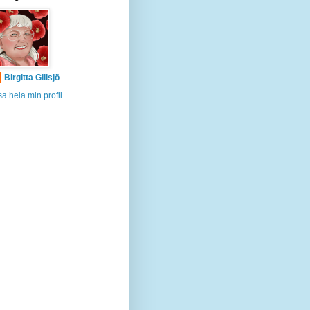
Birgitta Gillsjö
sa hela min profil