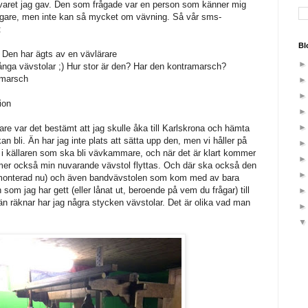
svaret jag gav. Den som frågade var en person som känner mig
ägare, men inte kan så mycket om vävning. Så vår sms-
:
Bl
 Den har ägts av en vävlärare
många vävstolar ;) Hur stor är den? Har den kontramarsch?
smarsch
ion
re var det bestämt att jag skulle åka till Karlskrona och hämta
n bli. Än har jag inte plats att sätta upp den, men vi håller på
m i källaren som ska bli vävkammare, och när det är klart kommer
mmer också min nuvarande vävstol flyttas. Och där ska också den
uppmonterad nu) och även bandvävstolen som kom med av bara
som jag har gett (eller lånat ut, beroende på vem du frågar) till
n räknar har jag några stycken vävstolar. Det är olika vad man