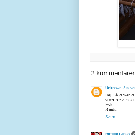
2 kommentarer
Unknown
3 nove
Hej. Så vacker vä
vi vet inte vem som
Mvh
Sandra
Svara
Birgitta Gillsjö