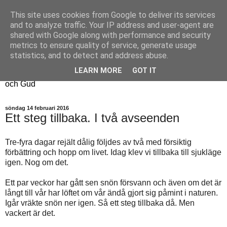
This site uses cookies from Google to deliver its services
Fyren
and to analyze traffic. Your IP address and user-agent are
shared with Google along with performance and security
metrics to ensure quality of service, generate usage
Fyren finns för att sprida ljus i mörkret
statistics, and to detect and address abuse.
För att påminna om guldkanterna i tillvaron
LEARN MORE
GOT IT
Här samsas jakt, hantverk, odling, och andra tankar om livet
och Gud
söndag 14 februari 2016
Ett steg tillbaka. I två avseenden
Tre-fyra dagar rejält dålig följdes av två med försiktig
förbättring och hopp om livet. Idag klev vi tillbaka till sjukläge
igen. Nog om det.
Ett par veckor har gått sen snön försvann och även om det är
långt till vår har löftet om vår ändå gjort sig påmint i naturen.
Igår vräkte snön ner igen. Så ett steg tillbaka då. Men
vackert är det.