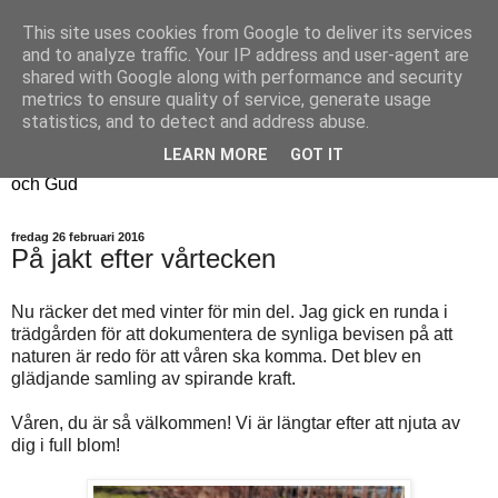
This site uses cookies from Google to deliver its services
Fyren
and to analyze traffic. Your IP address and user-agent are
shared with Google along with performance and security
metrics to ensure quality of service, generate usage
Fyren finns för att sprida ljus i mörkret
statistics, and to detect and address abuse.
För att påminna om guldkanterna i tillvaron
LEARN MORE
GOT IT
Här samsas jakt, hantverk, odling, och andra tankar om livet
och Gud
fredag 26 februari 2016
På jakt efter vårtecken
Nu räcker det med vinter för min del. Jag gick en runda i
trädgården för att dokumentera de synliga bevisen på att
naturen är redo för att våren ska komma. Det blev en
glädjande samling av spirande kraft.
Våren, du är så välkommen! Vi är längtar efter att njuta av
dig i full blom!