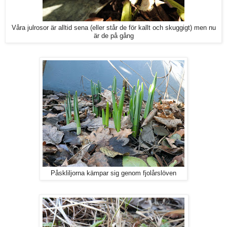
Våra julrosor är alltid sena (eller står de för kallt och skuggigt) men nu
är de på gång
Påskliljorna kämpar sig genom fjolårslöven