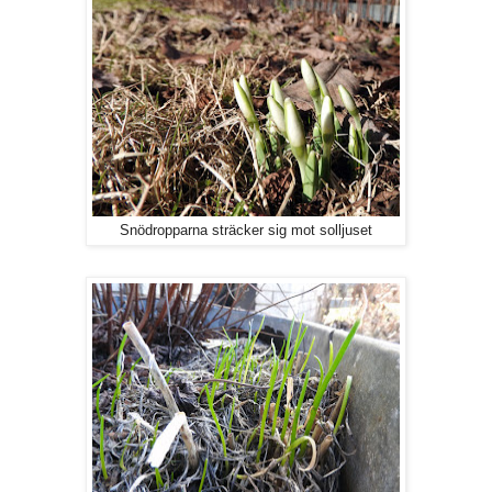
Snödropparna sträcker sig mot solljuset