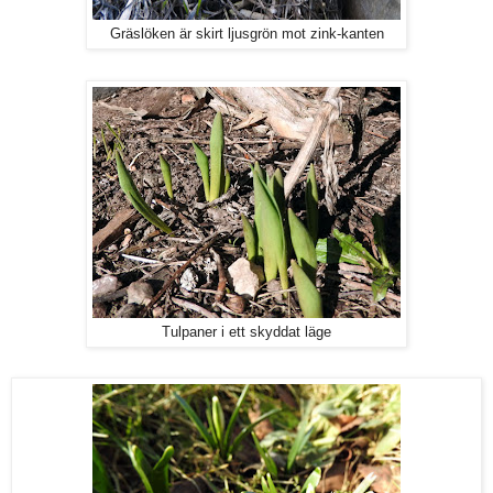
Gräslöken är skirt ljusgrön mot zink-kanten
Tulpaner i ett skyddat läge