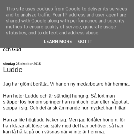
This site uses cookies from Google to deliver its services
Fyren
and to analyze traffic. Your IP address and user-agent are
shared with Google along with performance and security
metrics to ensure quality of service, generate usage
Fyren finns för att sprida ljus i mörkret
statistics, and to detect and address abuse.
För att påminna om guldkanterna i tillvaron
LEARN MORE
GOT IT
Här samsas jakt, hantverk, odling, och andra tankar om livet
och Gud
söndag 25 oktober 2015
Ludde
Jag har glömt berätta. Vi har en ny medarbetare här hemma.
Han heter Ludde och är ständigt hungrig. Så fort man
släpper lös honom springer han runt och letar efter något att
stoppa i sig. Och det är skrämmande hur mycket han hittar!
Han är lite högljudd tycker jag. Men jag förlåter honom, för
han klarar att förse sig själv med det han behöver, så han
kan få hålla på och väsnas när vi inte är hemma.