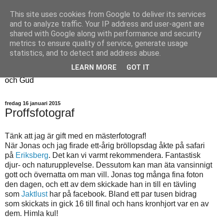
This site uses cookies from Google to deliver its services
Fyren
and to analyze traffic. Your IP address and user-agent are
shared with Google along with performance and security
metrics to ensure quality of service, generate usage
Fyren finns för att sprida ljus i mörkret
statistics, and to detect and address abuse.
För att påminna om guldkanterna i tillvaron
LEARN MORE
GOT IT
Här samsas jakt, hantverk, odling, och andra tankar om livet
och Gud
fredag 16 januari 2015
Proffsfotograf
Tänk att jag är gift med en mästerfotograf!
När Jonas och jag firade ett-årig bröllopsdag åkte på safari
på
Eriksberg
. Det kan vi varmt rekommendera. Fantastisk
djur- och naturupplevelse. Dessutom kan man äta vansinnigt
gott och övernatta om man vill. Jonas tog många fina foton
den dagen, och ett av dem skickade han in till en tävling
som
Jaktlust
har på facebook. Bland ett par tusen bidrag
som skickats in gick 16 till final och hans kronhjort var en av
dem. Himla kul!