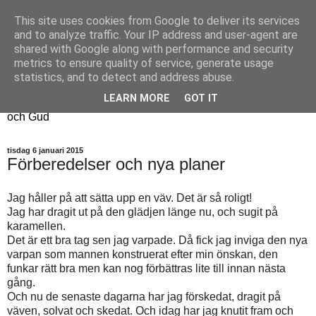
This site uses cookies from Google to deliver its services
Fyren
and to analyze traffic. Your IP address and user-agent are
shared with Google along with performance and security
metrics to ensure quality of service, generate usage
Fyren finns för att sprida ljus i mörkret
statistics, and to detect and address abuse.
För att påminna om guldkanterna i tillvaron
LEARN MORE
GOT IT
Här samsas jakt, hantverk, odling, och andra tankar om livet
och Gud
tisdag 6 januari 2015
Förberedelser och nya planer
Jag håller på att sätta upp en väv. Det är så roligt!
Jag har dragit ut på den glädjen länge nu, och sugit på
karamellen.
Det är ett bra tag sen jag varpade. Då fick jag inviga den nya
varpan som mannen konstruerat efter min önskan, den
funkar rätt bra men kan nog förbättras lite till innan nästa
gång.
Och nu de senaste dagarna har jag förskedat, dragit på
väven, solvat och skedat. Och idag har jag knutit fram och