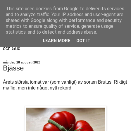
This site uses cookies from Google to deliver its services
Fyren
and to analyze traffic. Your IP address and user-agent are
shared with Google along with performance and security
metrics to ensure quality of service, generate usage
Fyren finns för att sprida ljus i mörkret
statistics, and to detect and address abuse.
För att påminna om guldkanterna i tillvaron
LEARN MORE
GOT IT
Här samsas jakt, hantverk, odling, och andra tankar om livet
och Gud
måndag 28 augusti 2023
Bjässe
Årets största tomat var (som vanligt) av sorten Brutus. Riktigt
maffig, men inte något nytt rekord.