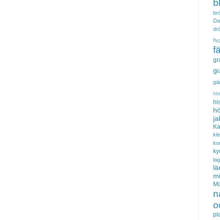
b
brö
Da
dr
fly
f
gr
gu
gä
hb
hi
hö
ja
Ka
kl
ko
ky
la
lä
m
Mö
n
o
pl