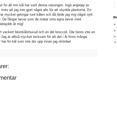
ur fin all min kål har varit denna säsongen. Inga angrepp av
 trots att jag inte gjort något alls för att skydda plantorna. En
var mycket getingar runt kålen och då lärde jag mig något nytt:
Bl
r. De fångar larver som de matar sina egna larver med.
jättejobb åt mig!
rt vackert blomkålshuvud och en del broccoli. Där fanns inte en
r! Jag är alltså mycket tacksam för att det i år finns många
ör har fin kål som inte äts upp innan jag skördad
rer:
mentar