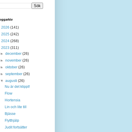
oggarkiv
►
2026
(141)
►
2025
(242)
►
2024
(268)
▼
2023
(311)
►
december
(26)
►
november
(26)
►
oktober
(26)
►
september
(26)
▼
augusti
(26)
Nu är det klippt!
Flow
Hortensia
Lin och lite till
Bjässe
Flytthjälp
Judit fortsätter