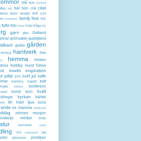
lommor
blå
bok
bomull
citat
bär
bön
llop
chili
båt
larna
dator
design
doft
dräll
familj
fest
öm
fisk
envishet
flytta
foto
frukt
fråga
g
frisyr
får
ärg
garn
Gotland
glas
annar
grönsaker
gudstjänst
gården
ldkant
gurka
hantverk
hav
rdsmyg
hemma
himlen
tq
hobby
höns
storia
hund
st
insekt
inspiration
kt
jobb
jul
Judit
kaffe
jord
lmar
katt
kamera
kapell
konferens
ematis
kläder
kväll
konst
kurs
nsert
kyrkan
cklingar
kärlek
lin
ljus
listor
lucia
gom
rande
mamma
lök
marknad
iddag
minnen
morgon
nsterås
mörker
möte
atur
norrsken
nörd
dling
oro
paj
osteopat
antor
predikan
plommon