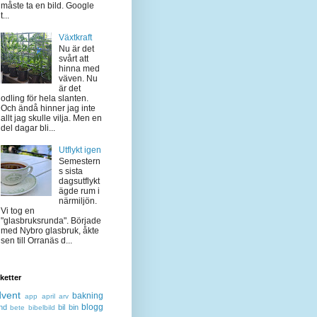
måste ta en bild. Google
t...
Växtkraft
Nu är det
svårt att
hinna med
väven. Nu
är det
odling för hela slanten.
Och ändå hinner jag inte
allt jag skulle vilja. Men en
del dagar bli...
Utflykt igen
Semestern
s sista
dagsutflykt
ägde rum i
närmiljön.
Vi tog en
"glasbruksrunda". Började
med Nybro glasbruk, åkte
sen till Orranäs d...
iketter
dvent
bakning
app
april
arv
blogg
nd
bil
bin
bete
bibelbild