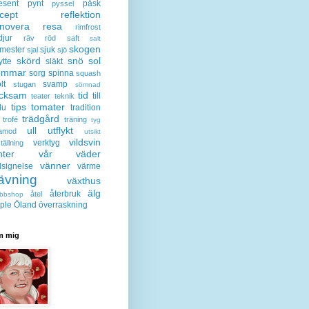
esent
pynt
påsk
pyssel
cept
reflektion
enovera
resa
rimfrost
djur
räv
röd
saft
salt
skogen
mester
sjuk
sjal
sjö
skörd
snö
sol
ytte
släkt
ommar
sorg
spinna
squash
lt
svamp
stugan
sömnad
acksam
tid
till
teater
teknik
tips
tomater
lu
tradition
trädgård
trofé
träning
tyg
ull
utflykt
lamod
utsikt
vildsvin
verktyg
tällning
nter
vår
väder
vänner
lsignelse
värme
ävning
växthus
älg
återbruk
åtel
bbshop
ple
Öland
överraskning
 mig