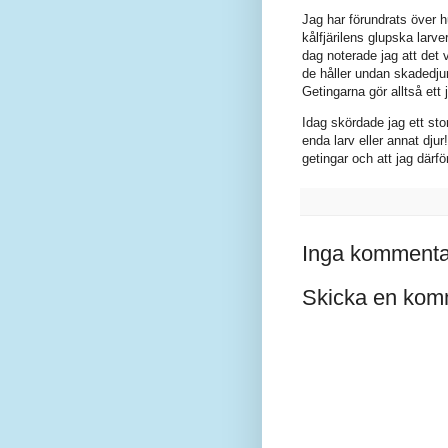
Jag har förundrats över h
kålfjärilens glupska larver
dag noterade jag att det 
de håller undan skadedju
Getingarna gör alltså ett 
Idag skördade jag ett sto
enda larv eller annat dju
getingar och att jag därf
Inga kommenta
Skicka en kom