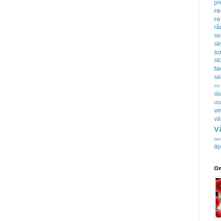
pr
re
r
rå
se
sk
s
sto
t
sa
tro
tå
uts
vi
vä
v
we
äp
Om