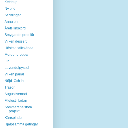
Ketchup
Ny bild
Sticklingar
Ännu en
Årets linskörd
Smygande premiär
Vilken dessert!!
Höstmosaikslända
Morgondroppar
Lin
Lavendelpyssel
Vilken pärla!
Nöjd. Och inte
Trasor
Augustivemod
Filéfest i ladan
Sommarens stora
projekt
Kärrspindel
Hjälpsamma getingar