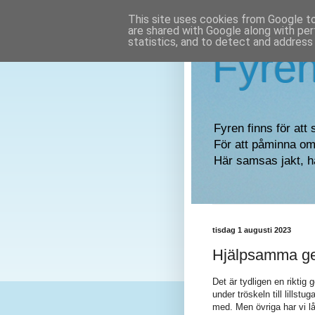
This site uses cookies from Google to 
are shared with Google along with per
statistics, and to detect and address
Fyre
Fyren finns för att 
För att påminna om 
Här samsas jakt, h
tisdag 1 augusti 2023
Hjälpsamma ge
Det är tydligen en riktig
under tröskeln till lillstu
med. Men övriga har vi låt