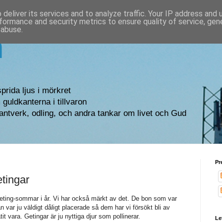
deliver its services and to analyze traffic. Your IP address and
formance and security metrics to ensure quality of service, ge
 abuse.
n
sprida ljus i mörkret
guldkanterna i tillvaron
antverk, odling, och andra tankar om livet och Gud
Pr
tingar
 geting-sommar i år. Vi har också märkt av det. De bon som var
gan var ju väldigt dåligt placerade så dem har vi försökt bli av
it vara. Getingar är ju nyttiga djur som pollinerar.
Le