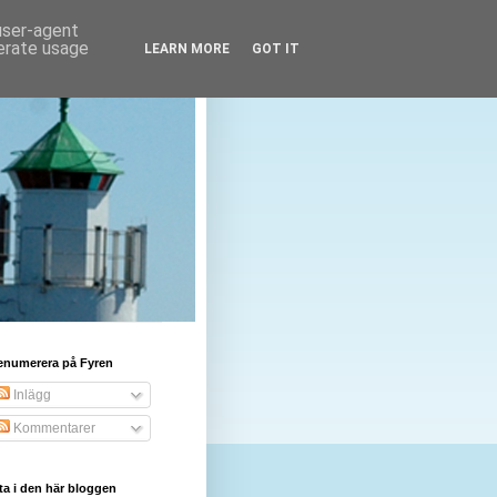
 user-agent
nerate usage
LEARN MORE
GOT IT
enumerera på Fyren
Inlägg
Kommentarer
ta i den här bloggen