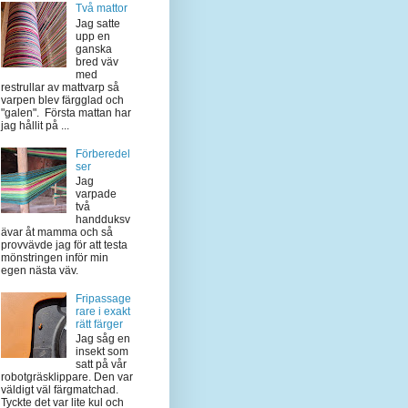
Två mattor
Jag satte
upp en
ganska
bred väv
med
restrullar av mattvarp så
varpen blev färgglad och
"galen". Första mattan har
jag hållit på ...
Förberedel
ser
Jag
varpade
två
handduksv
ävar åt mamma och så
provvävde jag för att testa
mönstringen inför min
egen nästa väv.
Fripassage
rare i exakt
rätt färger
Jag såg en
insekt som
satt på vår
robotgräsklippare. Den var
väldigt väl färgmatchad.
Tyckte det var lite kul och