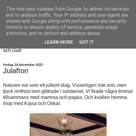
This site uses cookies from Google to deliver its services
Fyren
and to analyze traffic. Your IP address and user-agent are
shared with Google along with performance and security
metrics to ensure quality of service, generate usage
Fyren finns för att sprida ljus i mörkret
statistics, and to detect and address abuse.
För att påminna om guldkanterna i tillvaron
LEARN MORE
GOT IT
Här samsas jakt, hantverk, odling, och andra tankar om livet
och Gud
lördag 24 december 2022
Julafton
Naturen var som ett julkort idag. Visserligen inte snö, men
tjock rimfrost som glittrade i solskenet. Vi firade några timmar
tillsammans med mamma och pappa. Och kvällen hemma
ihop med Kajsa och Oskar.