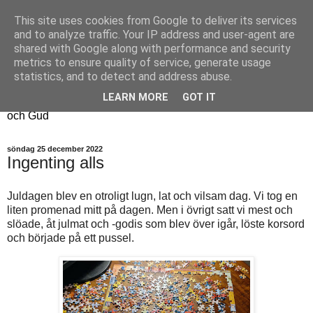
This site uses cookies from Google to deliver its services
Fyren
and to analyze traffic. Your IP address and user-agent are
shared with Google along with performance and security
metrics to ensure quality of service, generate usage
Fyren finns för att sprida ljus i mörkret
statistics, and to detect and address abuse.
För att påminna om guldkanterna i tillvaron
LEARN MORE
GOT IT
Här samsas jakt, hantverk, odling, och andra tankar om livet
och Gud
söndag 25 december 2022
Ingenting alls
Juldagen blev en otroligt lugn, lat och vilsam dag. Vi tog en
liten promenad mitt på dagen. Men i övrigt satt vi mest och
slöade, åt julmat och -godis som blev över igår, löste korsord
och började på ett pussel.