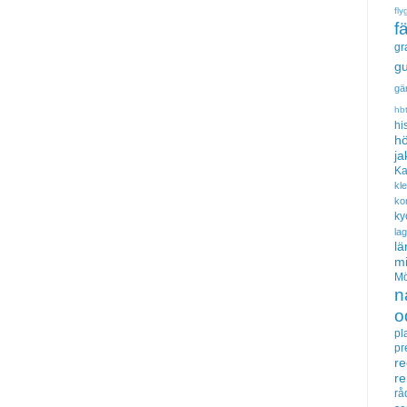
fly
f
gr
gu
gä
hb
hi
hö
ja
Ka
kl
ko
ky
la
lä
m
Mö
n
o
pl
pr
re
r
rå