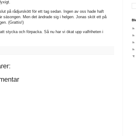
lyxigt.
slut på rådjurskött för ett tag sedan. Ingen av oss hade haft
här säsongen. Men det ändrade sig i helgen. Jonas sköt ett på
Bl
gen. (Grattis!)
 att stycka och förpacka. Så nu har vi ökat upp valfriheten i
rer:
mentar