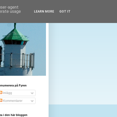
 user-agent
nerate usage
LEARN MORE
GOT IT
enumerera på Fyren
Inlägg
Kommentarer
ta i den här bloggen