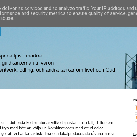
deliver its services and to analyze traffic. Your IP address and
formance and security metrics to ensure quality of service, ge
 abuse.
n
sprida ljus i mörkret
guldkanterna i tillvaron
antverk, odling, och andra tankar om livet och Gud
Pr
er" - det enda kött vi äter är viltkött (nästan i alla fall). Eftersom
l frys med kött att välja ur. Kombinationen med att vi odlar
gör att vi har fantastiskt fina och lokalproducerade råvaror när vi
Le