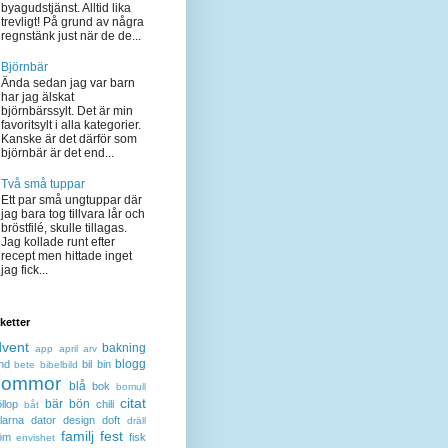
byagudstjänst. Alltid lika
trevligt! På grund av några
regnstänk just när de de...
Björnbär
Ända sedan jag var barn
har jag älskat
björnbärssylt. Det är min
favoritsylt i alla kategorier.
Kanske är det därför som
björnbär är det end...
Två små tuppar
Ett par små ungtuppar där
jag bara tog tillvara lår och
bröstfilé, skulle tillagas.
Jag kollade runt efter
recept men hittade inget
jag fick...
iketter
dvent
bakning
app
april
arv
blogg
nd
bil
bin
bete
bibelbild
lommor
blå
bok
bomull
citat
bär
bön
llop
chili
båt
larna
dator
design
doft
dräll
familj
fest
öm
fisk
envishet