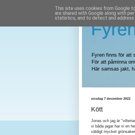
This site uses cookies from Google to 
are shared with Google along with per
statistics, and to detect and address
Fyre
Fyren finns för att 
För att påminna om 
Här samsas jakt, h
onsdag 7 december 2022
Kött
Jonas och jag är "vilterian
vi båda jagar har vi en he
väldigt mycket grönsaker 