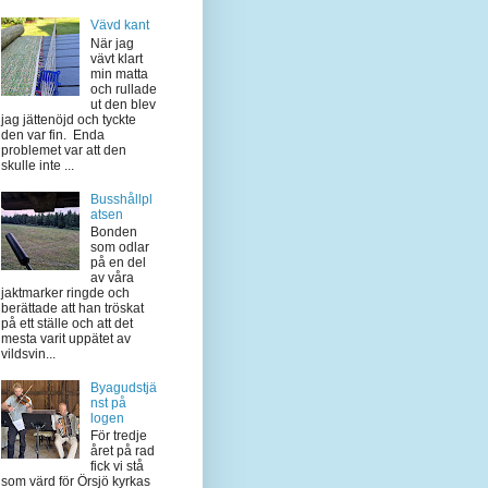
Vävd kant
När jag
vävt klart
min matta
och rullade
ut den blev
jag jättenöjd och tyckte
den var fin. Enda
problemet var att den
skulle inte ...
Busshållpl
atsen
Bonden
som odlar
på en del
av våra
jaktmarker ringde och
berättade att han tröskat
på ett ställe och att det
mesta varit uppätet av
vildsvin...
Byagudstjä
nst på
logen
För tredje
året på rad
fick vi stå
som värd för Örsjö kyrkas