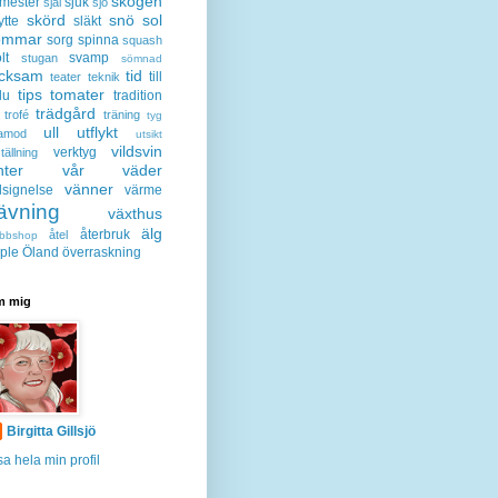
skogen
mester
sjuk
sjal
sjö
skörd
snö
sol
ytte
släkt
ommar
sorg
spinna
squash
lt
svamp
stugan
sömnad
acksam
tid
till
teater
teknik
tips
tomater
lu
tradition
trädgård
trofé
träning
tyg
ull
utflykt
lamod
utsikt
vildsvin
verktyg
tällning
nter
vår
väder
vänner
lsignelse
värme
ävning
växthus
älg
återbruk
åtel
bbshop
ple
Öland
överraskning
 mig
Birgitta Gillsjö
sa hela min profil