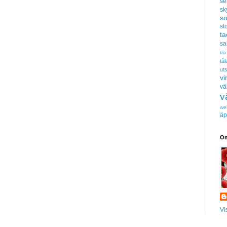
se
sk
s
sto
t
sa
tro
tå
uts
vi
vä
v
we
äp
Om
Vi