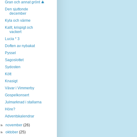
Gran och annat grönt 🎄
Den sjuttonde
december
Kyla och värme
Kallt, krispigt och
vackert
Lucia * 3
Doften av nybakat
Pyssel
Sagoslottet
Sydosten
Kött
Knasigt
Vävar i Vimmerby
Gospelkonsert
Julmarknad i stallarna
Höre?
Adventskalendrar
►
november
(26)
►
oktober
(25)