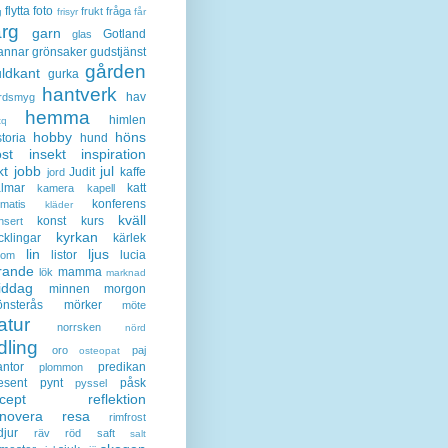
flytta
foto
frukt
fråga
g
frisyr
får
ärg
garn
Gotland
glas
annar
grönsaker
gudstjänst
gården
ldkant
gurka
hantverk
hav
rdsmyg
hemma
himlen
tq
hobby
höns
storia
hund
st
insekt
inspiration
kt
jobb
jul
Judit
kaffe
jord
lmar
katt
kamera
kapell
konferens
ematis
kläder
kväll
konst
kurs
nsert
kyrkan
cklingar
kärlek
lin
ljus
listor
lucia
gom
rande
mamma
lök
marknad
iddag
minnen
morgon
nsterås
mörker
möte
atur
norrsken
nörd
dling
oro
paj
osteopat
antor
predikan
plommon
esent
pynt
påsk
pyssel
cept
reflektion
enovera
resa
rimfrost
djur
räv
röd
saft
salt