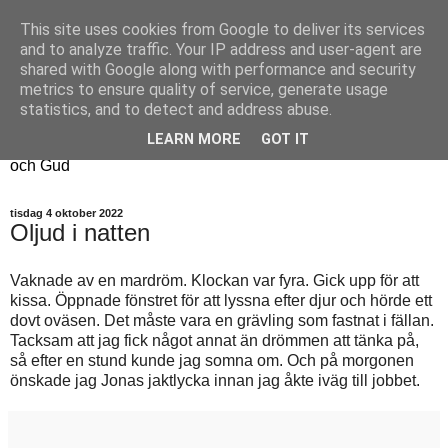
This site uses cookies from Google to deliver its services
Fyren
and to analyze traffic. Your IP address and user-agent are
shared with Google along with performance and security
metrics to ensure quality of service, generate usage
Fyren finns för att sprida ljus i mörkret
statistics, and to detect and address abuse.
För att påminna om guldkanterna i tillvaron
LEARN MORE
GOT IT
Här samsas jakt, hantverk, odling, och andra tankar om livet
och Gud
tisdag 4 oktober 2022
Oljud i natten
Vaknade av en mardröm. Klockan var fyra. Gick upp för att
kissa. Öppnade fönstret för att lyssna efter djur och hörde ett
dovt oväsen. Det måste vara en grävling som fastnat i fällan.
Tacksam att jag fick något annat än drömmen att tänka på,
så efter en stund kunde jag somna om. Och på morgonen
önskade jag Jonas jaktlycka innan jag åkte iväg till jobbet.