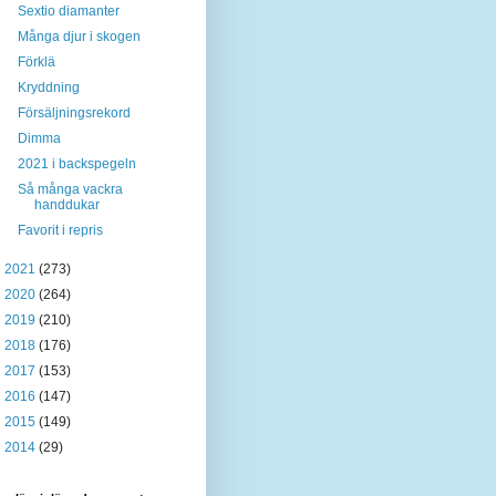
Sextio diamanter
Många djur i skogen
Förklä
Kryddning
Försäljningsrekord
Dimma
2021 i backspegeln
Så många vackra
handdukar
Favorit i repris
►
2021
(273)
►
2020
(264)
►
2019
(210)
►
2018
(176)
►
2017
(153)
►
2016
(147)
►
2015
(149)
►
2014
(29)