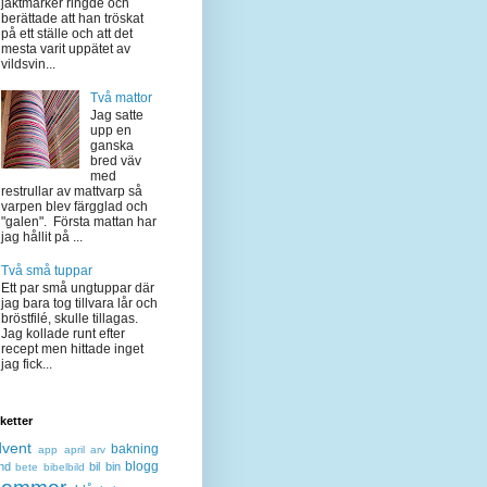
jaktmarker ringde och
berättade att han tröskat
på ett ställe och att det
mesta varit uppätet av
vildsvin...
Två mattor
Jag satte
upp en
ganska
bred väv
med
restrullar av mattvarp så
varpen blev färgglad och
"galen". Första mattan har
jag hållit på ...
Två små tuppar
Ett par små ungtuppar där
jag bara tog tillvara lår och
bröstfilé, skulle tillagas.
Jag kollade runt efter
recept men hittade inget
jag fick...
iketter
dvent
bakning
app
april
arv
blogg
nd
bil
bin
bete
bibelbild