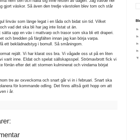
omma hem sen och hålla sig inne resten av dagen. Jag vävde ner
ag gjort väskor. Så även den tredje vävstolen blev tom och står
Bl
gul linväv som länge legat i en låda och bidat sin tid. Vilket
h vad det ska bli har jag inte listat ut än.
t sätta upp en väv i mattvarp och trasor som ska bli ett draperi.
et och bredden på färgfälten innan jag kan börja varpa.
 få ett beklädnadstyg i bomull. Så småningom.
ormat rejält. Vi har klarat oss bra. Vi vågade oss ut på en liten
varit inne. Eldat och spelat sällskapsspel. Strömavbrott fick vi
te förrän efter det att stormen kulminerat och vindarna börjat
enom tre av oxveckorna och snart går vi in i februari. Snart ska
h planera för kommande odling. Det finns alltså gott hopp om att
ven i år.
rer:
mentar