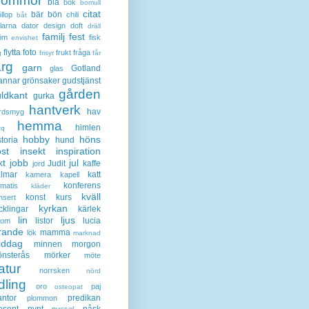
lommor
blå
bok
bomull
citat
bär
bön
llop
chili
båt
larna
dator
design
doft
dräll
familj
fest
öm
fisk
envishet
flytta
foto
frukt
fråga
g
frisyr
får
ärg
garn
Gotland
glas
annar
grönsaker
gudstjänst
gården
ldkant
gurka
hantverk
hav
rdsmyg
hemma
himlen
tq
hobby
höns
storia
hund
st
insekt
inspiration
kt
jobb
jul
Judit
kaffe
jord
lmar
katt
kamera
kapell
konferens
ematis
kläder
kväll
konst
kurs
nsert
kyrkan
cklingar
kärlek
lin
ljus
listor
lucia
gom
rande
mamma
lök
marknad
iddag
minnen
morgon
nsterås
mörker
möte
atur
norrsken
nörd
dling
oro
paj
osteopat
antor
predikan
plommon
esent
pynt
påsk
pyssel