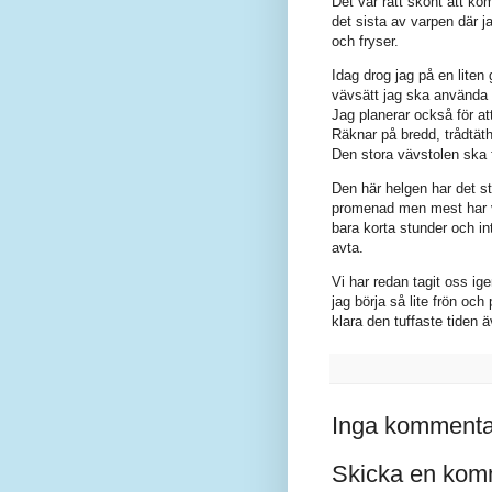
Det var rätt skönt att k
det sista av varpen där j
och fryser.
Idag drog jag på en liten 
vävsätt jag ska använda oc
Jag planerar också för at
Räknar på bredd, trådtäth
Den stora vävstolen ska
Den här helgen har det st
promenad men mest har vi 
bara korta stunder och in
avta.
Vi har redan tagit oss ig
jag börja så lite frön oc
klara den tuffaste tiden ä
Inga kommenta
Skicka en kom