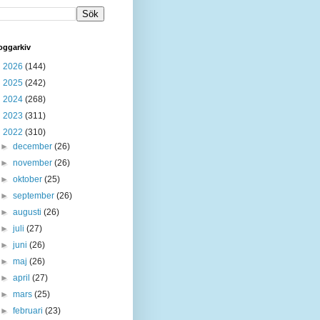
oggarkiv
►
2026
(144)
►
2025
(242)
►
2024
(268)
►
2023
(311)
▼
2022
(310)
►
december
(26)
►
november
(26)
►
oktober
(25)
►
september
(26)
►
augusti
(26)
►
juli
(27)
►
juni
(26)
►
maj
(26)
►
april
(27)
►
mars
(25)
►
februari
(23)