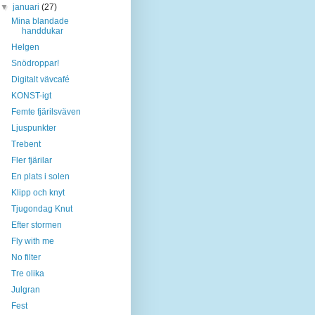
▼
januari
(27)
Mina blandade
handdukar
Helgen
Snödroppar!
Digitalt vävcafé
KONST-igt
Femte fjärilsväven
Ljuspunkter
Trebent
Fler fjärilar
En plats i solen
Klipp och knyt
Tjugondag Knut
Efter stormen
Fly with me
No filter
Tre olika
Julgran
Fest