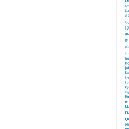
b
brö
Da
dr
fly
f
gr
gu
gä
hb
hi
hö
ja
Ka
kl
ko
ky
la
lä
m
Mö
n
o
pl
pr