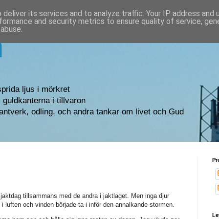
deliver its services and to analyze traffic. Your IP address and
formance and security metrics to ensure quality of service, ge
 abuse.
n
sprida ljus i mörkret
guldkanterna i tillvaron
antverk, odling, och andra tankar om livet och Gud
Pr
 jaktdag tillsammans med de andra i jaktlaget. Men inga djur
e i luften och vinden började ta i inför den annalkande stormen.
Le