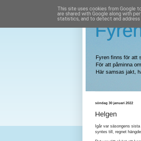
This site uses cookies from Google to 
are shared with Google along with per
statistics, and to detect and address
Fyre
Fyren finns för att 
För att påminna om 
Här samsas jakt, h
söndag 30 januari 2022
Helgen
Igår var säsongens sista
syntes till, regnet hängd