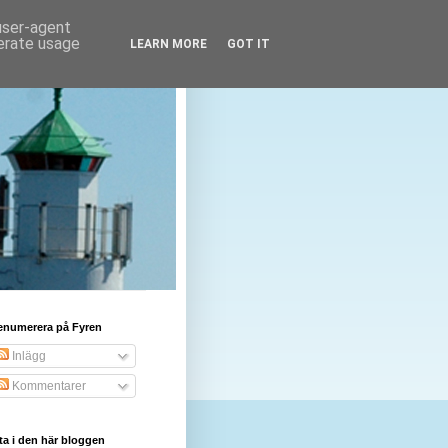
 user-agent
nerate usage
LEARN MORE
GOT IT
enumerera på Fyren
Inlägg
Kommentarer
ta i den här bloggen