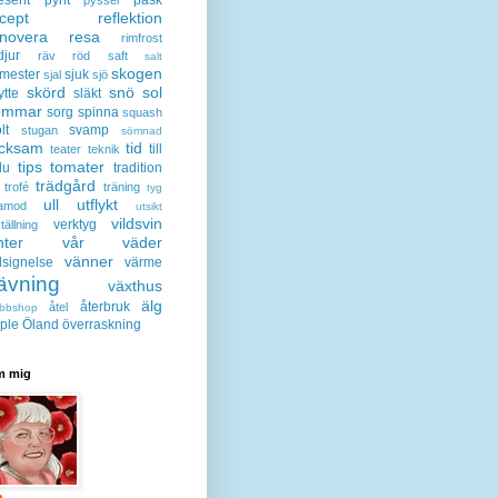
cept
reflektion
enovera
resa
rimfrost
djur
räv
röd
saft
salt
skogen
mester
sjuk
sjal
sjö
skörd
snö
sol
ytte
släkt
ommar
sorg
spinna
squash
lt
svamp
stugan
sömnad
acksam
tid
till
teater
teknik
tips
tomater
lu
tradition
trädgård
trofé
träning
tyg
ull
utflykt
lamod
utsikt
vildsvin
verktyg
tällning
nter
vår
väder
vänner
lsignelse
värme
ävning
växthus
älg
återbruk
åtel
bbshop
ple
Öland
överraskning
 mig