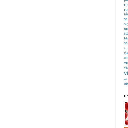
re
r
rå
se
sk
s
sto
t
sa
tro
tå
uts
vi
vä
v
we
äp
Om