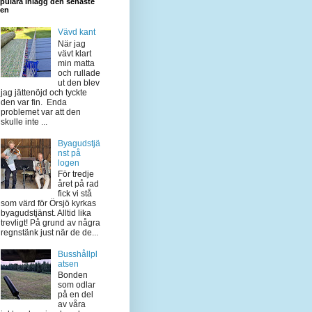
pulära inlägg den senaste
den
Vävd kant
När jag
vävt klart
min matta
och rullade
ut den blev
jag jättenöjd och tyckte
den var fin. Enda
problemet var att den
skulle inte ...
Byagudstjä
nst på
logen
För tredje
året på rad
fick vi stå
som värd för Örsjö kyrkas
byagudstjänst. Alltid lika
trevligt! På grund av några
regnstänk just när de de...
Busshållpl
atsen
Bonden
som odlar
på en del
av våra