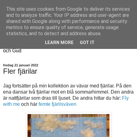
This site uses cookies from Google to deliver its services
Fyren
and to analyze traffic. Your IP address and user-agent are
shared with Google along with performance and security
metrics to ensure quality of service, generate usage
Fyren finns för att sprida ljus i mörkret
statistics, and to detect and address abuse.
För att påminna om guldkanterna i tillvaron
LEARN MORE
GOT IT
Här samsas jakt, hantverk, odling, och andra tankar om livet
och Gud
fredag 21 januari 2022
Fler fjärilar
Jag fortsätter på min kollektion av vävar med fjärilar. På den
ena dansar två fjärilar mot en blå sommarhimmel. Den andra
är nattfjärilar som dras till ljuset. De andra hittar du här:
Fly
with me
och här
femte fjärilsväven