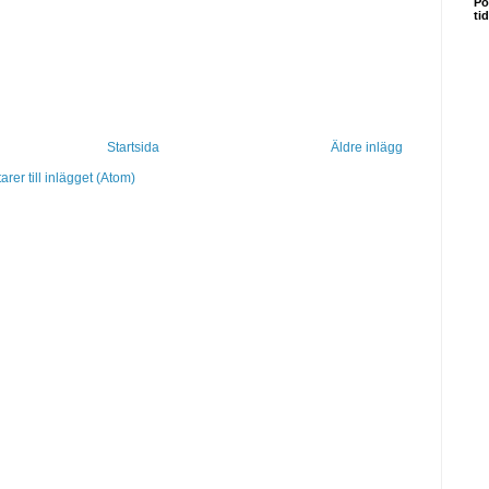
Po
ti
Startsida
Äldre inlägg
er till inlägget (Atom)