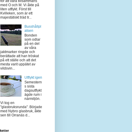
för att vara tillsammans
med O och M. Vi åkte på
liten utflykt. Först till
Kvilleken, som är ett
majestätiskt träd tr...
Busshållpl
atsen
Bonden
som odlar
på en del
av våra
jaktmarker ringde och
berättade att han tröskat
på ett ställe och att det
mesta varit uppätet av
vildsvin...
Utflykt igen
Semestern
s sista
dagsutflykt
ägde rum i
närmiljön.
Vi tog en
"glasbruksrunda". Började
med Nybro glasbruk, åkte
sen till Orranäs d...
iketter