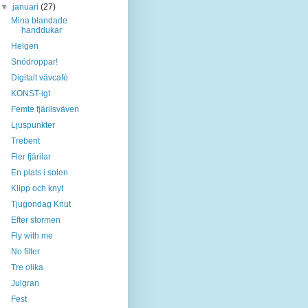
▼
januari
(27)
Mina blandade
handdukar
Helgen
Snödroppar!
Digitalt vävcafé
KONST-igt
Femte fjärilsväven
Ljuspunkter
Trebent
Fler fjärilar
En plats i solen
Klipp och knyt
Tjugondag Knut
Efter stormen
Fly with me
No filter
Tre olika
Julgran
Fest