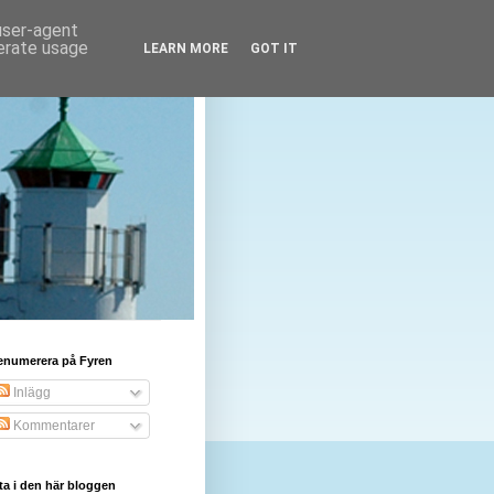
 user-agent
nerate usage
LEARN MORE
GOT IT
enumerera på Fyren
Inlägg
Kommentarer
ta i den här bloggen