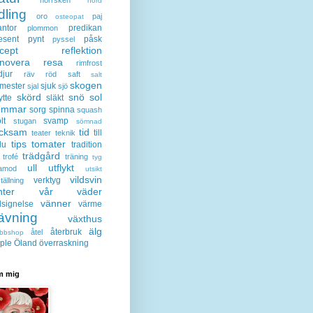
nörd
dling
oro
paj
osteopat
antor
predikan
plommon
esent
pynt
påsk
pyssel
cept
reflektion
enovera
resa
rimfrost
djur
räv
röd
saft
salt
skogen
mester
sjuk
sjal
sjö
skörd
snö
sol
ytte
släkt
ommar
sorg
spinna
squash
lt
svamp
stugan
sömnad
acksam
tid
till
teater
teknik
tips
tomater
lu
tradition
trädgård
trofé
träning
tyg
ull
utflykt
lamod
utsikt
vildsvin
verktyg
tällning
nter
vår
väder
vänner
lsignelse
värme
ävning
växthus
älg
återbruk
åtel
bbshop
ple
Öland
överraskning
 mig