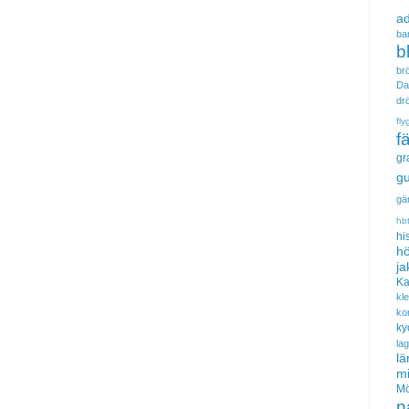
a
ba
b
brö
Da
dr
fly
f
gr
gu
gä
hb
hi
hö
ja
Ka
kl
ko
ky
la
lä
m
Mö
n