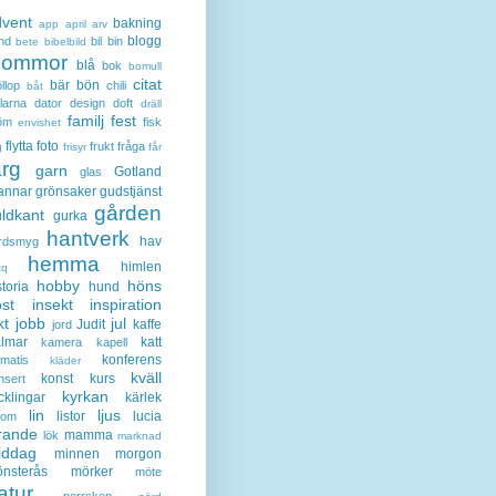
dvent
bakning
app
april
arv
blogg
nd
bil
bin
bete
bibelbild
lommor
blå
bok
bomull
citat
bär
bön
llop
chili
båt
larna
dator
design
doft
dräll
familj
fest
öm
fisk
envishet
flytta
foto
frukt
fråga
g
frisyr
får
ärg
garn
Gotland
glas
annar
grönsaker
gudstjänst
gården
ldkant
gurka
hantverk
hav
rdsmyg
hemma
himlen
tq
hobby
höns
storia
hund
st
insekt
inspiration
kt
jobb
jul
Judit
kaffe
jord
lmar
katt
kamera
kapell
konferens
ematis
kläder
kväll
konst
kurs
nsert
kyrkan
cklingar
kärlek
lin
ljus
listor
lucia
gom
rande
mamma
lök
marknad
iddag
minnen
morgon
nsterås
mörker
möte
atur
norrsken