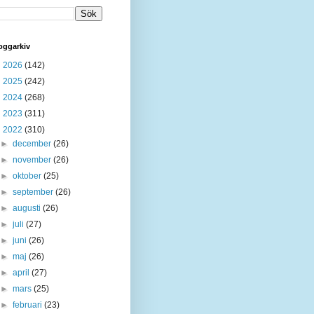
oggarkiv
►
2026
(142)
►
2025
(242)
►
2024
(268)
►
2023
(311)
▼
2022
(310)
►
december
(26)
►
november
(26)
►
oktober
(25)
►
september
(26)
►
augusti
(26)
►
juli
(27)
►
juni
(26)
►
maj
(26)
►
april
(27)
►
mars
(25)
►
februari
(23)