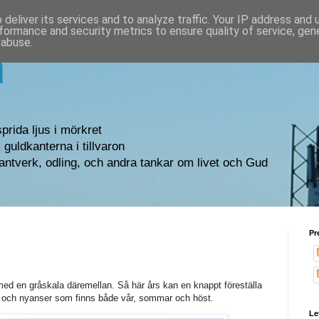
deliver its services and to analyze traffic. Your IP address and
formance and security metrics to ensure quality of service, ge
 abuse.
n
sprida ljus i mörkret
guldkanterna i tillvaron
antverk, odling, och andra tankar om livet och Gud
Pr
 med en gråskala däremellan. Så här års kan en knappt föreställa
er och nyanser som finns både vår, sommar och höst.
Le