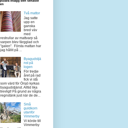
pulära inlägg den senaste
den
Två mattor
Jag satte
upp en
ganska
bred väv
med
restrullar av mattvarp så
varpen blev färgglad och
"galen". Första mattan har
jag hållit på ...
Byagudstjä
nst på
logen
För tredje
året på rad
fick vi stå
som värd för Örsjö kyrkas
byagudstjänst. Alltid lika
trevligt! På grund av några
regnstänk just när de de...
Små
guldkorn
utanför
Vimmerby
Vi körde till
Vimmerby