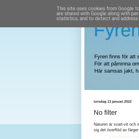
This site uses cookies from Google to 
are shared with Google along with per
statistics, and to detect and address
Fyre
Fyren finns för att 
För att påminna om 
Här samsas jakt, h
torsdag 13 januari 2022
No filter
Naturen är svart-vit och
sig det överflöd av färg