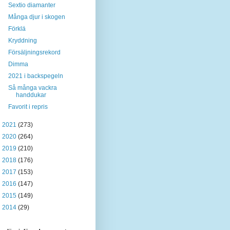
Sextio diamanter
Många djur i skogen
Förklä
Kryddning
Försäljningsrekord
Dimma
2021 i backspegeln
Så många vackra
handdukar
Favorit i repris
►
2021
(273)
►
2020
(264)
►
2019
(210)
►
2018
(176)
►
2017
(153)
►
2016
(147)
►
2015
(149)
►
2014
(29)