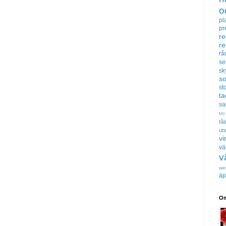
o
pl
pr
re
r
rå
se
sk
s
sto
t
sa
tro
tå
uts
vi
vä
v
we
äp
Om