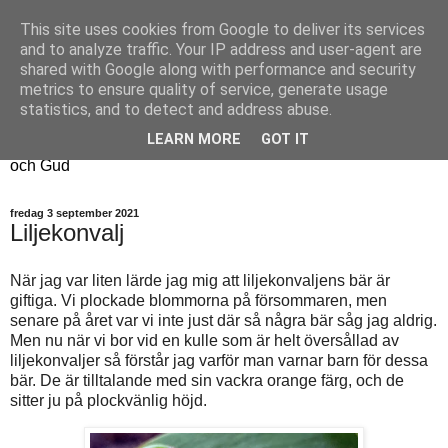
This site uses cookies from Google to deliver its services
Fyren
and to analyze traffic. Your IP address and user-agent are
shared with Google along with performance and security
metrics to ensure quality of service, generate usage
Fyren finns för att sprida ljus i mörkret
statistics, and to detect and address abuse.
För att påminna om guldkanterna i tillvaron
LEARN MORE
GOT IT
Här samsas jakt, hantverk, odling, och andra tankar om livet
och Gud
fredag 3 september 2021
Liljekonvalj
När jag var liten lärde jag mig att liljekonvaljens bär är
giftiga. Vi plockade blommorna på försommaren, men
senare på året var vi inte just där så några bär såg jag aldrig.
Men nu när vi bor vid en kulle som är helt översållad av
liljekonvaljer så förstår jag varför man varnar barn för dessa
bär. De är tilltalande med sin vackra orange färg, och de
sitter ju på plockvänlig höjd.