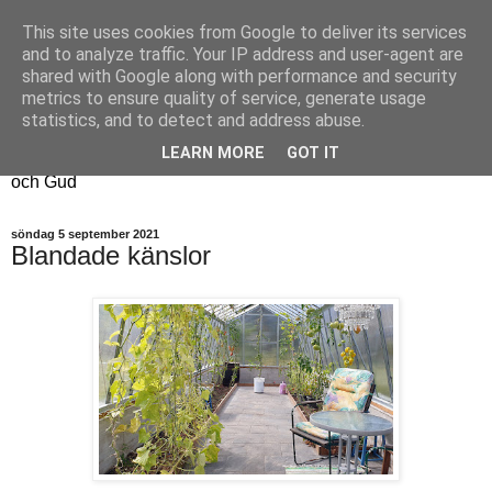
This site uses cookies from Google to deliver its services
Fyren
and to analyze traffic. Your IP address and user-agent are
shared with Google along with performance and security
metrics to ensure quality of service, generate usage
Fyren finns för att sprida ljus i mörkret
statistics, and to detect and address abuse.
För att påminna om guldkanterna i tillvaron
LEARN MORE
GOT IT
Här samsas jakt, hantverk, odling, och andra tankar om livet
och Gud
söndag 5 september 2021
Blandade känslor