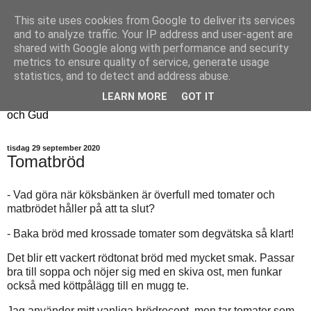
This site uses cookies from Google to deliver its services
Fyren
and to analyze traffic. Your IP address and user-agent are
shared with Google along with performance and security
metrics to ensure quality of service, generate usage
Fyren finns för att sprida ljus i mörkret
statistics, and to detect and address abuse.
För att påminna om guldkanterna i tillvaron
LEARN MORE
GOT IT
Här samsas jakt, hantverk, odling, och andra tankar om livet
och Gud
tisdag 29 september 2020
Tomatbröd
- Vad göra när köksbänken är överfull med tomater och
matbrödet håller på att ta slut?
- Baka bröd med krossade tomater som degvätska så klart!
Det blir ett vackert rödtonat bröd med mycket smak. Passar
bra till soppa och nöjer sig med en skiva ost, men funkar
också med köttpålägg till en mugg te.
Jag använder mitt vanliga brödrecept, men tar tomater som