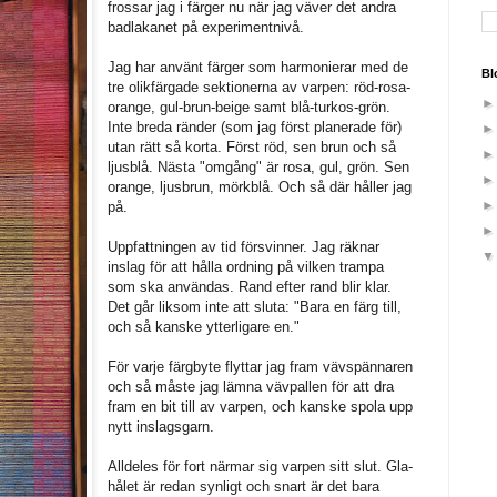
frossar jag i färger nu när jag väver det andra
badlakanet på experimentnivå.
Jag har använt färger som harmonierar med de
Bl
tre olikfärgade sektionerna av varpen: röd-rosa-
orange, gul-brun-beige samt blå-turkos-grön.
Inte breda ränder (som jag först planerade för)
utan rätt så korta. Först röd, sen brun och så
ljusblå. Nästa "omgång" är rosa, gul, grön. Sen
orange, ljusbrun, mörkblå. Och så där håller jag
på.
Uppfattningen av tid försvinner. Jag räknar
inslag för att hålla ordning på vilken trampa
som ska användas. Rand efter rand blir klar.
Det går liksom inte att sluta: "Bara en färg till,
och så kanske ytterligare en."
För varje färgbyte flyttar jag fram vävspännaren
och så måste jag lämna vävpallen för att dra
fram en bit till av varpen, och kanske spola upp
nytt inslagsgarn.
Alldeles för fort närmar sig varpen sitt slut. Gla-
hålet är redan synligt och snart är det bara