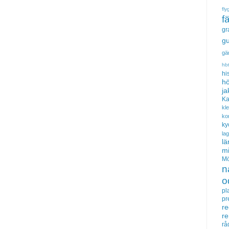
fly
f
gr
gu
gä
hb
hi
hö
ja
Ka
kl
ko
ky
la
lä
m
Mö
n
o
pl
pr
re
r
rå