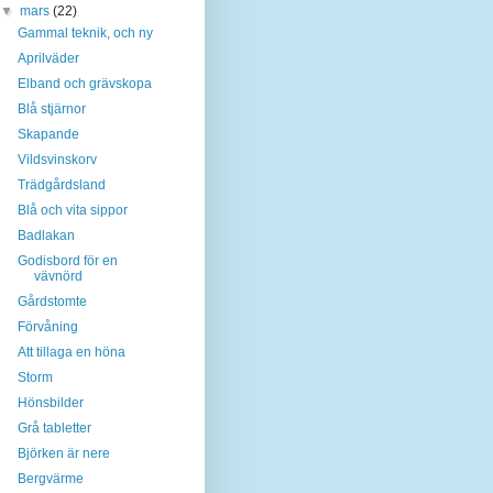
▼
mars
(22)
Gammal teknik, och ny
Aprilväder
Elband och grävskopa
Blå stjärnor
Skapande
Vildsvinskorv
Trädgårdsland
Blå och vita sippor
Badlakan
Godisbord för en
vävnörd
Gårdstomte
Förvåning
Att tillaga en höna
Storm
Hönsbilder
Grå tabletter
Björken är nere
Bergvärme