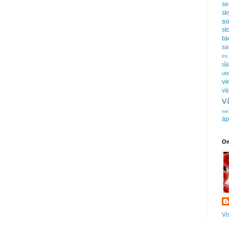
se
sk
s
sto
t
sa
tro
tå
uts
vi
vä
v
we
äp
Om
Vi