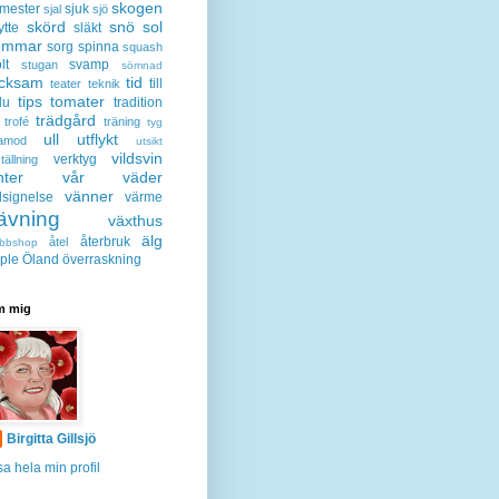
skogen
mester
sjuk
sjal
sjö
skörd
snö
sol
ytte
släkt
ommar
sorg
spinna
squash
lt
svamp
stugan
sömnad
acksam
tid
till
teater
teknik
tips
tomater
lu
tradition
trädgård
trofé
träning
tyg
ull
utflykt
lamod
utsikt
vildsvin
verktyg
tällning
nter
vår
väder
vänner
lsignelse
värme
ävning
växthus
älg
återbruk
åtel
bbshop
ple
Öland
överraskning
 mig
Birgitta Gillsjö
sa hela min profil