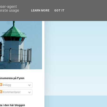
 user-agent
nerate usage
LEARN MORE
GOT IT
enumerera på Fyren
Inlägg
Kommentarer
ta i den här bloggen