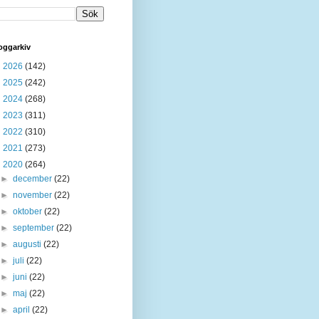
oggarkiv
►
2026
(142)
►
2025
(242)
►
2024
(268)
►
2023
(311)
►
2022
(310)
►
2021
(273)
▼
2020
(264)
►
december
(22)
►
november
(22)
►
oktober
(22)
►
september
(22)
►
augusti
(22)
►
juli
(22)
►
juni
(22)
►
maj
(22)
►
april
(22)