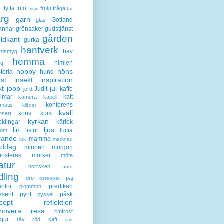
flytta
foto
frukt
fråga
g
frisyr
får
ärg
garn
Gotland
glas
annar
grönsaker
gudstjänst
gården
ldkant
gurka
hantverk
hav
rdsmyg
hemma
himlen
tq
hobby
höns
storia
hund
st
insekt
inspiration
kt
jobb
jul
Judit
kaffe
jord
lmar
katt
kamera
kapell
konferens
ematis
kläder
kväll
konst
kurs
nsert
kyrkan
cklingar
kärlek
lin
ljus
listor
lucia
gom
rande
mamma
lök
marknad
iddag
minnen
morgon
nsterås
mörker
möte
atur
norrsken
nörd
dling
oro
paj
osteopat
antor
predikan
plommon
esent
pynt
påsk
pyssel
cept
reflektion
enovera
resa
rimfrost
djur
räv
röd
saft
salt