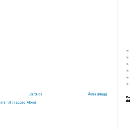
Startsida
Äldre inlägg
Po
ti
er till inlägget (Atom)