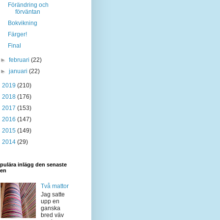
Förändring och
förväntan
Bokvikning
Färger!
Final
►
februari
(22)
►
januari
(22)
►
2019
(210)
►
2018
(176)
►
2017
(153)
►
2016
(147)
►
2015
(149)
►
2014
(29)
pulära inlägg den senaste
den
Två mattor
Jag satte
upp en
ganska
bred väv