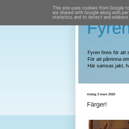
This site uses cookies from Google to 
are shared with Google along with per
statistics, and to detect and address
Fyre
Fyren finns för att 
För att påminna om 
Här samsas jakt, h
tisdag 3 mars 2020
Färger!