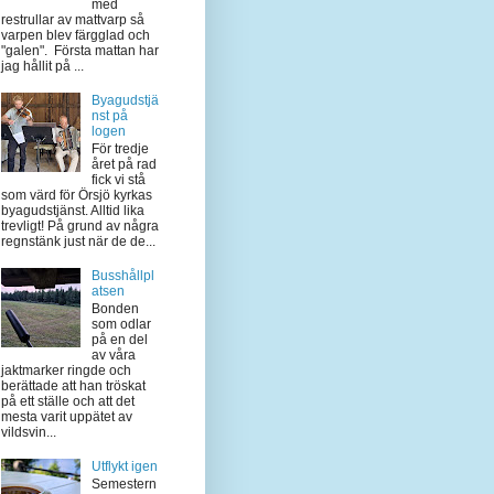
med
restrullar av mattvarp så
varpen blev färgglad och
"galen". Första mattan har
jag hållit på ...
Byagudstjä
nst på
logen
För tredje
året på rad
fick vi stå
som värd för Örsjö kyrkas
byagudstjänst. Alltid lika
trevligt! På grund av några
regnstänk just när de de...
Busshållpl
atsen
Bonden
som odlar
på en del
av våra
jaktmarker ringde och
berättade att han tröskat
på ett ställe och att det
mesta varit uppätet av
vildsvin...
Utflykt igen
Semestern