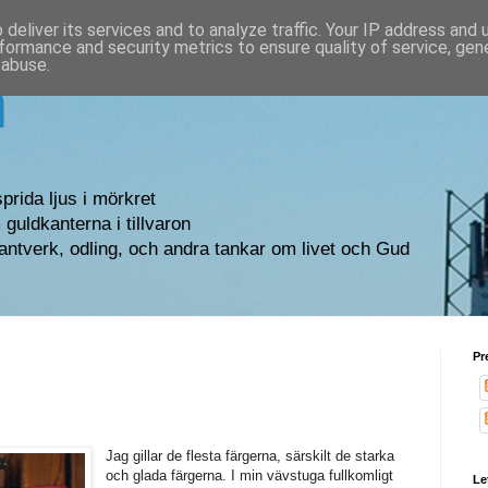
deliver its services and to analyze traffic. Your IP address and
formance and security metrics to ensure quality of service, ge
 abuse.
n
sprida ljus i mörkret
guldkanterna i tillvaron
antverk, odling, och andra tankar om livet och Gud
Pr
Jag gillar de flesta färgerna, särskilt de starka
och glada färgerna. I min vävstuga fullkomligt
Le