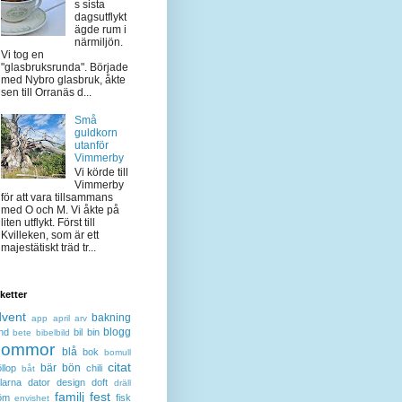
s sista
dagsutflykt
ägde rum i
närmiljön.
Vi tog en
"glasbruksrunda". Började
med Nybro glasbruk, åkte
sen till Orranäs d...
Små
guldkorn
utanför
Vimmerby
Vi körde till
Vimmerby
för att vara tillsammans
med O och M. Vi åkte på
liten utflykt. Först till
Kvilleken, som är ett
majestätiskt träd tr...
iketter
dvent
bakning
app
april
arv
blogg
nd
bil
bin
bete
bibelbild
lommor
blå
bok
bomull
citat
bär
bön
llop
chili
båt
larna
dator
design
doft
dräll
familj
fest
öm
fisk
envishet