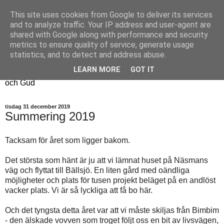
This site uses cookies from Google to deliver its services
Fyren
and to analyze traffic. Your IP address and user-agent are
shared with Google along with performance and security
metrics to ensure quality of service, generate usage
Fyren finns för att sprida ljus i mörkret
statistics, and to detect and address abuse.
För att påminna om guldkanterna i tillvaron
LEARN MORE
GOT IT
Här samsas jakt, hantverk, odling, och andra tankar om livet
och Gud
tisdag 31 december 2019
Summering 2019
Tacksam för året som ligger bakom.
Det största som hänt är ju att vi lämnat huset på Näsmans
väg och flyttat till Bällsjö. En liten gård med oändliga
möjligheter och plats för tusen projekt beläget på en andlöst
vacker plats. Vi är så lyckliga att få bo här.
Och det tyngsta detta året var att vi måste skiljas från Bimbim
- den älskade vovven som troget följt oss en bit av livsvägen,