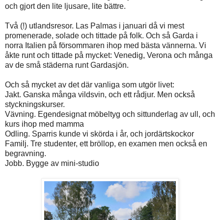
och gjort den lite ljusare, lite bättre.
Två (!) utlandsresor. Las Palmas i januari då vi mest
promenerade, solade och tittade på folk. Och så Garda i
norra Italien på försommaren ihop med bästa vännerna. Vi
åkte runt och tittade på mycket: Venedig, Verona och många
av de små städerna runt Gardasjön.
Och så mycket av det där vanliga som utgör livet:
Jakt. Ganska många vildsvin, och ett rådjur. Men också
styckningskurser.
Vävning. Egendesignat möbeltyg och sittunderlag av ull, och
kurs ihop med mamma
Odling. Sparris kunde vi skörda i år, och jordärtskockor
Familj. Tre studenter, ett bröllop, en examen men också en
begravning.
Jobb. Bygge av mini-studio