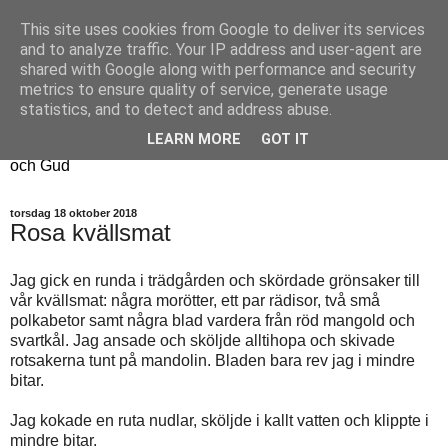
This site uses cookies from Google to deliver its services
Fyren
and to analyze traffic. Your IP address and user-agent are
shared with Google along with performance and security
metrics to ensure quality of service, generate usage
Fyren finns för att sprida ljus i mörkret
statistics, and to detect and address abuse.
För att påminna om guldkanterna i tillvaron
LEARN MORE
GOT IT
Här samsas jakt, hantverk, odling, och andra tankar om livet
och Gud
torsdag 18 oktober 2018
Rosa kvällsmat
Jag gick en runda i trädgården och skördade grönsaker till
vår kvällsmat: några morötter, ett par rädisor, två små
polkabetor samt några blad vardera från röd mangold och
svartkål. Jag ansade och sköljde alltihopa och skivade
rotsakerna tunt på mandolin. Bladen bara rev jag i mindre
bitar.
Jag kokade en ruta nudlar, sköljde i kallt vatten och klippte i
mindre bitar.