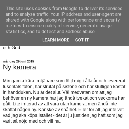
This site uses cookies from Google to deliver its services
Fyren
and to analyze traffic. Your IP address and user-agent are
shared with Google along with performance and security
metrics to ensure quality of service, generate usage
Fyren finns för att sprida ljus i mörkret
statistics, and to detect and address abuse.
För att påminna om guldkanterna i tillvaron
LEARN MORE
GOT IT
Här samsas jakt, hantverk, odling, och andra tankar om livet
och Gud
måndag 29 juni 2015
Ny kamera
Min gamla kära trotjänare som följt mig i åtta år och levererat
tusentals foton, har strulat på sistone och har slutligen kastat
in handduken. Nu är det slut. Väl medveten om att jag
behöver en ny kamera har jag ändå tvekat och veckorna har
gått. Lite irriterad av att vara utan kamera, men ändå inte
skaffat någon ny. Kanske av snålhet. Eller för att jag inte vet
vad jag ska köpa istället - det är ju just den jag haft som jag
varit så nöjd med och vill ha.