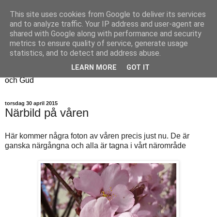
This site uses cookies from Google to deliver its services
Fyren
and to analyze traffic. Your IP address and user-agent are
shared with Google along with performance and security
metrics to ensure quality of service, generate usage
Fyren finns för att sprida ljus i mörkret
statistics, and to detect and address abuse.
För att påminna om guldkanterna i tillvaron
LEARN MORE
GOT IT
Här samsas jakt, hantverk, odling, och andra tankar om livet
och Gud
torsdag 30 april 2015
Närbild på våren
Här kommer några foton av våren precis just nu. De är
ganska närgångna och alla är tagna i vårt närområde