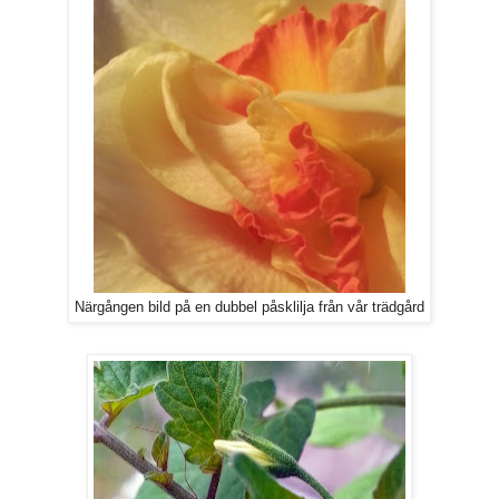
Närgången bild på en dubbel påsklilja från vår trädgård