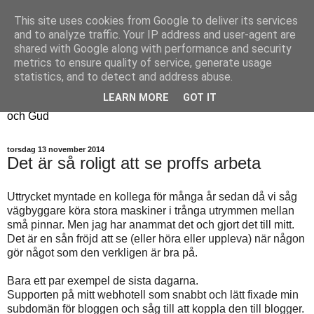
This site uses cookies from Google to deliver its services
Fyren
and to analyze traffic. Your IP address and user-agent are
shared with Google along with performance and security
metrics to ensure quality of service, generate usage
Fyren finns för att sprida ljus i mörkret
statistics, and to detect and address abuse.
För att påminna om guldkanterna i tillvaron
LEARN MORE
GOT IT
Här samsas jakt, hantverk, odling, och andra tankar om livet
och Gud
torsdag 13 november 2014
Det är så roligt att se proffs arbeta
Uttrycket myntade en kollega för många år sedan då vi såg
vägbyggare köra stora maskiner i trånga utrymmen mellan
små pinnar. Men jag har anammat det och gjort det till mitt.
Det är en sån fröjd att se (eller höra eller uppleva) när någon
gör något som den verkligen är bra på.
Bara ett par exempel de sista dagarna.
Supporten på mitt webhotell som snabbt och lätt fixade min
subdomän för bloggen och såg till att koppla den till blogger.