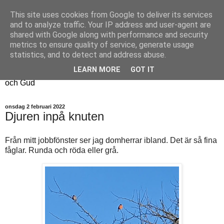
This site uses cookies from Google to deliver its services
Fyren
and to analyze traffic. Your IP address and user-agent are
shared with Google along with performance and security
metrics to ensure quality of service, generate usage
Fyren finns för att sprida ljus i mörkret
statistics, and to detect and address abuse.
För att påminna om guldkanterna i tillvaron
LEARN MORE
GOT IT
Här samsas jakt, hantverk, odling, och andra tankar om livet
och Gud
onsdag 2 februari 2022
Djuren inpå knuten
Från mitt jobbfönster ser jag domherrar ibland. Det är så fina
fåglar. Runda och röda eller grå.