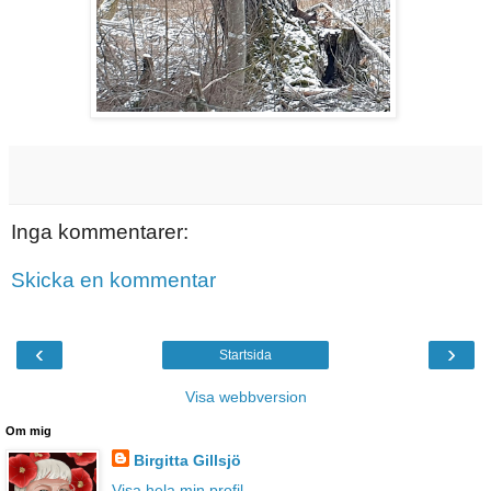
Inga kommentarer:
Skicka en kommentar
‹
›
Startsida
Visa webbversion
Om mig
Birgitta Gillsjö
Visa hela min profil