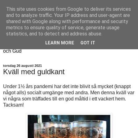
This site uses cookies from Google to deliver its services
Fyren
and to analyze traffic. Your IP address and user-agent are
shared with Google along with performance and security
metrics to ensure quality of service, generate usage
Fyren finns för att sprida ljus i mörkret
statistics, and to detect and address abuse.
För att påminna om guldkanterna i tillvaron
LEARN MORE
GOT IT
Här samsas jakt, hantverk, odling, och andra tankar om livet
och Gud
torsdag 26 augusti 2021
Kväll med guldkant
Under 1½ års pandemi har det inte blivit så mycket (knappt
något alls) socialt umgänge med andra. Men denna kväll var
vi några som träffades till en god måltid i ett vackert hem.
Tacksam!