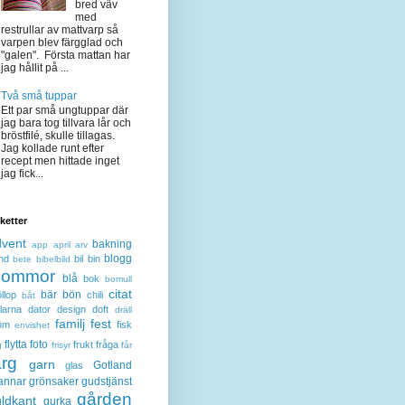
bred väv
med
restrullar av mattvarp så
varpen blev färgglad och
"galen". Första mattan har
jag hållit på ...
Två små tuppar
Ett par små ungtuppar där
jag bara tog tillvara lår och
bröstfilé, skulle tillagas.
Jag kollade runt efter
recept men hittade inget
jag fick...
iketter
dvent
bakning
app
april
arv
blogg
nd
bil
bin
bete
bibelbild
lommor
blå
bok
bomull
citat
bär
bön
llop
chili
båt
larna
dator
design
doft
dräll
familj
fest
öm
fisk
envishet
flytta
foto
frukt
fråga
g
frisyr
får
ärg
garn
Gotland
glas
annar
grönsaker
gudstjänst
gården
ldkant
gurka