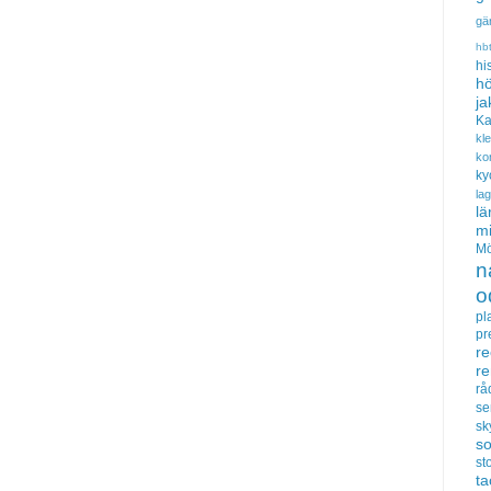
gä
hb
hi
hö
ja
Ka
kl
ko
ky
la
lä
m
Mö
n
o
pl
pr
re
r
rå
se
sk
s
sto
t