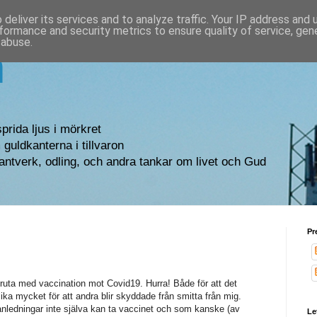
deliver its services and to analyze traffic. Your IP address and
formance and security metrics to ensure quality of service, ge
 abuse.
n
sprida ljus i mörkret
guldkanterna i tillvaron
antverk, odling, och andra tankar om livet och Gud
Pr
pruta med vaccination mot Covid19. Hurra! Både för att det
ka mycket för att andra blir skyddade från smitta från mig.
nledningar inte själva kan ta vaccinet och som kanske (av
Le