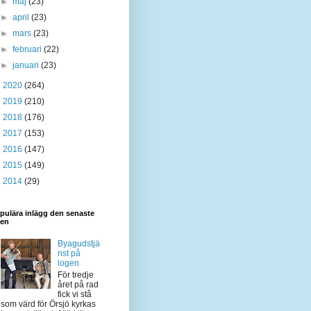
►
maj
(23)
►
april
(23)
►
mars
(23)
►
februari
(22)
►
januari
(23)
►
2020
(264)
►
2019
(210)
►
2018
(176)
►
2017
(153)
►
2016
(147)
►
2015
(149)
►
2014
(29)
pulära inlägg den senaste
den
Byagudstjä
nst på
logen
För tredje
året på rad
fick vi stå
som värd för Örsjö kyrkas