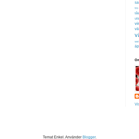
sa
tro
tå
uts
vi
vä
v
we
äp
Om
Vi
Temat Enkel. Använder
Blogger
.