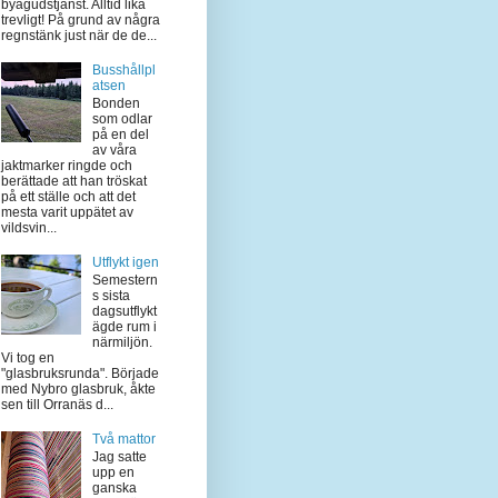
byagudstjänst. Alltid lika
trevligt! På grund av några
regnstänk just när de de...
Busshållpl
atsen
Bonden
som odlar
på en del
av våra
jaktmarker ringde och
berättade att han tröskat
på ett ställe och att det
mesta varit uppätet av
vildsvin...
Utflykt igen
Semestern
s sista
dagsutflykt
ägde rum i
närmiljön.
Vi tog en
"glasbruksrunda". Började
med Nybro glasbruk, åkte
sen till Orranäs d...
Två mattor
Jag satte
upp en
ganska