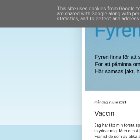
This site uses cookies from Google to 
are shared with Google along with per
statistics, and to detect and address
Fyre
Fyren finns för att 
För att påminna om 
Här samsas jakt, h
måndag 7 juni 2021
Vaccin
Jag har fått min första s
skyddar mig. Men minst li
Främst de som av olika a