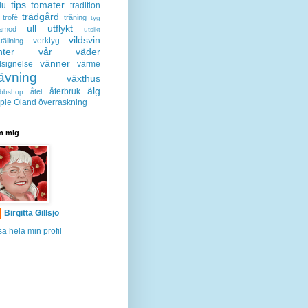
tips
tomater
lu
tradition
trädgård
trofé
träning
tyg
ull
utflykt
lamod
utsikt
vildsvin
verktyg
tällning
nter
vår
väder
vänner
lsignelse
värme
ävning
växthus
älg
återbruk
åtel
bbshop
ple
Öland
överraskning
 mig
Birgitta Gillsjö
sa hela min profil