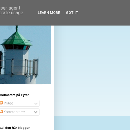
 user-agent
nerate usage
LEARN MORE
GOT IT
enumerera på Fyren
Inlägg
Kommentarer
ta i den här bloggen