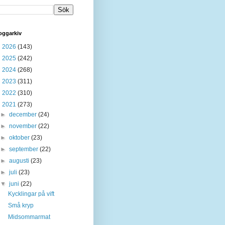
oggarkiv
►
2026
(143)
►
2025
(242)
►
2024
(268)
►
2023
(311)
►
2022
(310)
▼
2021
(273)
►
december
(24)
►
november
(22)
►
oktober
(23)
►
september
(22)
►
augusti
(23)
►
juli
(23)
▼
juni
(22)
Kycklingar på vift
Små kryp
Midsommarmat