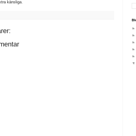
tra känsliga.
Bl
rer:
mentar