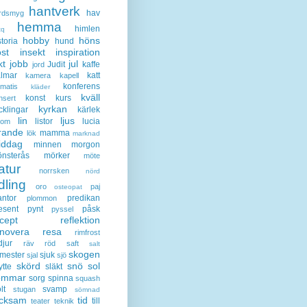
hantverk
hav
rdsmyg
hemma
himlen
tq
hobby
höns
storia
hund
st
insekt
inspiration
kt
jobb
jul
Judit
kaffe
jord
lmar
katt
kamera
kapell
konferens
ematis
kläder
kväll
konst
kurs
nsert
kyrkan
cklingar
kärlek
lin
ljus
listor
lucia
gom
rande
mamma
lök
marknad
iddag
minnen
morgon
nsterås
mörker
möte
atur
norrsken
nörd
dling
oro
paj
osteopat
antor
predikan
plommon
esent
pynt
påsk
pyssel
cept
reflektion
enovera
resa
rimfrost
djur
räv
röd
saft
salt
skogen
mester
sjuk
sjal
sjö
skörd
snö
sol
ytte
släkt
ommar
sorg
spinna
squash
lt
svamp
stugan
sömnad
acksam
tid
till
teater
teknik