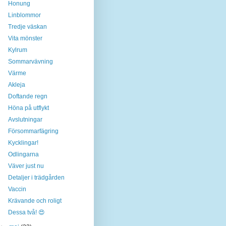
Honung
Linblommor
Tredje väskan
Vita mönster
Kylrum
Sommarvävning
Värme
Akleja
Doftande regn
Höna på utflykt
Avslutningar
Försommarfägring
Kycklingar!
Odlingarna
Väver just nu
Detaljer i trädgården
Vaccin
Krävande och roligt
Dessa två! 😍